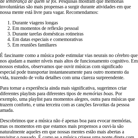
de
lembrança de quem se foi
. Pesquisas mostram que memórias
involuntárias são mais propensas a surgir durante atividades em que
nossa mente está livre para vagar. Recomendamos:
Durante viagens longas
Em momentos de reflexão pessoal
Durante tarefas domésticas rotineiras
Em datas especiais e comemorativas
Em reuniões familiares
É fascinante como a música pode estimular vias neurais no cérebro que
nos ajudam a manter níveis mais altos de funcionamento cognitivo
. Em
nossos estudos, observamos que ouvir músicas com significado
especial pode transportar instantaneamente para outro momento da
vida, trazendo de volta detalhes com uma clareza surpreendente.
Para tornar a experiência ainda mais significativa, sugerimos criar
diferentes playlists para diferentes tipos de
memórias boas
. Por
exemplo, uma playlist para momentos alegres, outra para músicas que
trazem conforto, e uma terceira com as canções favoritas da pessoa
amada.
Descobrimos que a música não é apenas boa para evocar memórias,
mas os momentos em que estamos mais propensos a ouvi-la são
naturalmente aqueles em que nossas mentes estão mais abertas a
revisitar o passado. É como se a música criasse uma ponte direta com