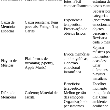
fotos; Fácil
estrutura d
compartilhamento
pastas clar
Separar po
categorias
Experiência
(document
Caixa de
Caixa resistente; Itens
terapêutica;
emocionais
Memórias
pessoais; Fotografias;
Preservação de
objetos
Especial
Cartas
objetos físicos
pessoais);
Revisar a
cada 6 mes
Separar
músicas po
Evoca memórias
momentos 
Plataformas de
autobiográficas;
Playlist de
ocasiões;
streaming (Spotify,
Conexão
Músicas
Criar
Apple Music)
emocional
diferentes
instantânea
playlists
temáticas
Benefícios
Escolher
terapêuticos;
momento
Diário de
Caderno; Material de
Melhor gestão
tranquilo d
Memórias
escrita
das emoções;
dia; Criar
Organização de
ambiente
pensamentos
acolhedor