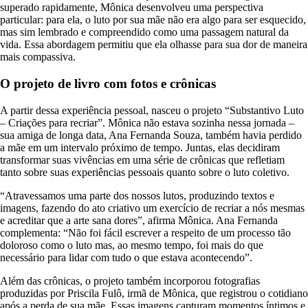
superado rapidamente, Mônica desenvolveu uma perspectiva
particular: para ela, o luto por sua mãe não era algo para ser esquecido,
mas sim lembrado e compreendido como uma passagem natural da
vida. Essa abordagem permitiu que ela olhasse para sua dor de maneira
mais compassiva.
O projeto de livro com fotos e crônicas
A partir dessa experiência pessoal, nasceu o projeto “Substantivo Luto
– Criações para recriar”. Mônica não estava sozinha nessa jornada –
sua amiga de longa data, Ana Fernanda Souza, também havia perdido
a mãe em um intervalo próximo de tempo. Juntas, elas decidiram
transformar suas vivências em uma série de crônicas que refletiam
tanto sobre suas experiências pessoais quanto sobre o luto coletivo.
“Atravessamos uma parte dos nossos lutos, produzindo textos e
imagens, fazendo do ato criativo um exercício de recriar a nós mesmas
e acreditar que a arte sana dores”, afirma Mônica. Ana Fernanda
complementa: “Não foi fácil escrever a respeito de um processo tão
doloroso como o luto mas, ao mesmo tempo, foi mais do que
necessário para lidar com tudo o que estava acontecendo”.
Além das crônicas, o projeto também incorporou fotografias
produzidas por Priscila Fulô, irmã de Mônica, que registrou o cotidiano
após a perda de sua mãe. Essas imagens capturam momentos íntimos e