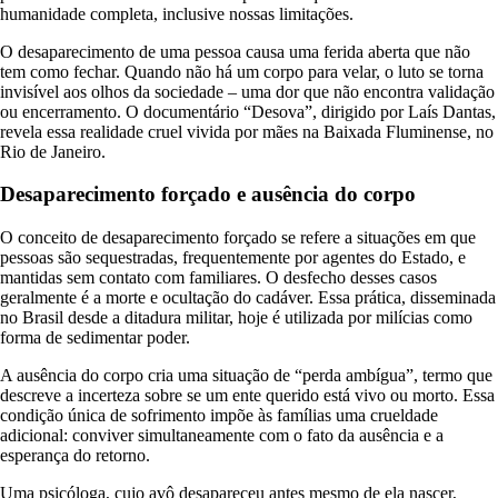
humanidade completa, inclusive nossas limitações.
O desaparecimento de uma pessoa causa uma ferida aberta que não
tem como fechar. Quando não há um corpo para velar, o luto se torna
invisível aos olhos da sociedade – uma dor que não encontra validação
ou encerramento. O documentário “Desova”, dirigido por Laís Dantas,
revela essa realidade cruel vivida por mães na Baixada Fluminense, no
Rio de Janeiro.
Desaparecimento forçado e ausência do corpo
O conceito de desaparecimento forçado se refere a situações em que
pessoas são sequestradas, frequentemente por agentes do Estado, e
mantidas sem contato com familiares. O desfecho desses casos
geralmente é a morte e ocultação do cadáver. Essa prática, disseminada
no Brasil desde a ditadura militar, hoje é utilizada por milícias como
forma de sedimentar poder.
A ausência do corpo cria uma situação de “perda ambígua”, termo que
descreve a incerteza sobre se um ente querido está vivo ou morto. Essa
condição única de sofrimento impõe às famílias uma crueldade
adicional: conviver simultaneamente com o fato da ausência e a
esperança do retorno.
Uma psicóloga, cujo avô desapareceu antes mesmo de ela nascer,