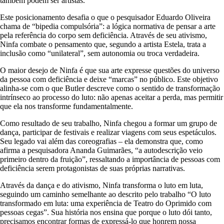
também podem ser artistas.
Este posicionamento desafia o que o pesquisador Eduardo Oliveira
chama de “bipedia compulsória”: a lógica normativa de pensar a arte
pela referência do corpo sem deficiência. Através de seu ativismo,
Ninfa combate o pensamento que, segundo a artista Estela, trata a
inclusão como “unilateral”, sem autonomia ou troca verdadeira.
O maior desejo de Ninfa é que sua arte expresse questões do universo
da pessoa com deficiência e deixe “marcas” no público. Este objetivo
alinha-se com o que Butler descreve como o sentido de transformação
intrínseco ao processo do luto: não apenas aceitar a perda, mas permitir
que ela nos transforme fundamentalmente.
Como resultado de seu trabalho, Ninfa chegou a formar um grupo de
dança, participar de festivais e realizar viagens com seus espetáculos.
Seu legado vai além das coreografias – ela demonstra que, como
afirma a pesquisadora Ananda Guimarães, “a autodescrição veio
primeiro dentro da fruição”, ressaltando a importância de pessoas com
deficiência serem protagonistas de suas próprias narrativas.
Através da dança e do ativismo, Ninfa transforma o luto em luta,
seguindo um caminho semelhante ao descrito pelo trabalho “O luto
transformado em luta: uma experiência de Teatro do Oprimido com
pessoas cegas”. Sua história nos ensina que porque o luto dói tanto,
precisamos encontrar formas de expressá-lo que honrem nossa