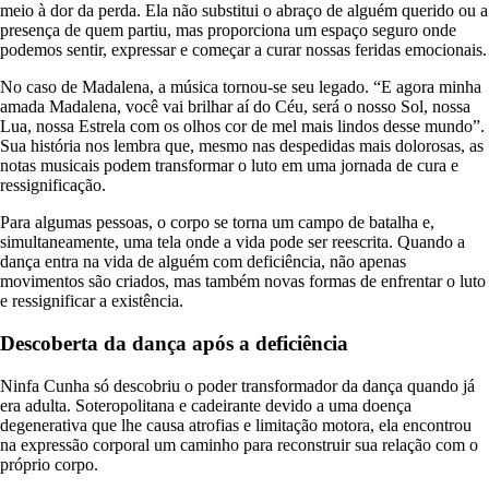
meio à dor da perda. Ela não substitui o abraço de alguém querido ou a
presença de quem partiu, mas proporciona um espaço seguro onde
podemos sentir, expressar e começar a curar nossas feridas emocionais.
No caso de Madalena, a música tornou-se seu legado. “E agora minha
amada Madalena, você vai brilhar aí do Céu, será o nosso Sol, nossa
Lua, nossa Estrela com os olhos cor de mel mais lindos desse mundo”.
Sua história nos lembra que, mesmo nas despedidas mais dolorosas, as
notas musicais podem transformar o luto em uma jornada de cura e
ressignificação.
Para algumas pessoas, o corpo se torna um campo de batalha e,
simultaneamente, uma tela onde a vida pode ser reescrita. Quando a
dança entra na vida de alguém com deficiência, não apenas
movimentos são criados, mas também novas formas de enfrentar o luto
e ressignificar a existência.
Descoberta da dança após a deficiência
Ninfa Cunha só descobriu o poder transformador da dança quando já
era adulta. Soteropolitana e cadeirante devido a uma doença
degenerativa que lhe causa atrofias e limitação motora, ela encontrou
na expressão corporal um caminho para reconstruir sua relação com o
próprio corpo.