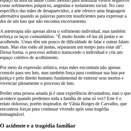
espaço na área da saúde como método para amenizar efeitos negativos
como sofrimentos psíquicos, angústias e isolamento social. No caso
específico das mães de desaparecidos, a arte oferece uma linguagem
alternativa quando as palavras parecem insuficientes para expressar a
dor de um luto que não encontra encerramento.
A arteterapia não apenas alivia o sofrimento individual, mas também
reforça os laços comunitários: “É muito bonito vê-las ali juntas e se
acolhendo. Umas têm um pouco de dificuldade de falar e outras falam
mais. Mas elas estão ali juntas, separaram um tempo para estar ali”.
Dessa forma, o processo artístico transcende o individual e cria um
espaço coletivo de acolhimento.
Por meio da expressão artística, estas mães encontram não apenas
consolo para seu luto, mas também força para continuar sua luta por
justiça e pelo direito humano fundamental de enterrar seus mortos e
vivenciar plenamente o processo de luto.
Perder uma pessoa amada já é uma experiência devastadora, mas o que
acontece quando perdemos toda a família de uma só vez? Este é o
relato doloroso, porém inspirador, de Vânia Borges de Carvalho, que
encontrou forças para continuar vivendo após uma tragédia
inimaginável.
O acidente e a tragédia familiar