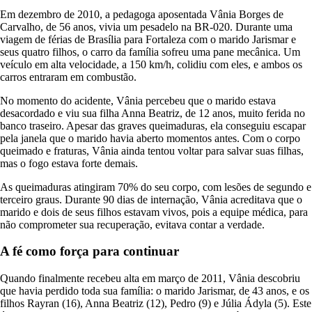
Em dezembro de 2010, a pedagoga aposentada Vânia Borges de
Carvalho, de 56 anos, vivia um pesadelo na BR-020. Durante uma
viagem de férias de Brasília para Fortaleza com o marido Jarismar e
seus quatro filhos, o carro da família sofreu uma pane mecânica. Um
veículo em alta velocidade, a 150 km/h, colidiu com eles, e ambos os
carros entraram em combustão.
No momento do acidente, Vânia percebeu que o marido estava
desacordado e viu sua filha Anna Beatriz, de 12 anos, muito ferida no
banco traseiro. Apesar das graves queimaduras, ela conseguiu escapar
pela janela que o marido havia aberto momentos antes. Com o corpo
queimado e fraturas, Vânia ainda tentou voltar para salvar suas filhas,
mas o fogo estava forte demais.
As queimaduras atingiram 70% do seu corpo, com lesões de segundo e
terceiro graus. Durante 90 dias de internação, Vânia acreditava que o
marido e dois de seus filhos estavam vivos, pois a equipe médica, para
não comprometer sua recuperação, evitava contar a verdade.
A fé como força para continuar
Quando finalmente recebeu alta em março de 2011, Vânia descobriu
que havia perdido toda sua família: o marido Jarismar, de 43 anos, e os
filhos Rayran (16), Anna Beatriz (12), Pedro (9) e Júlia Ádyla (5). Este