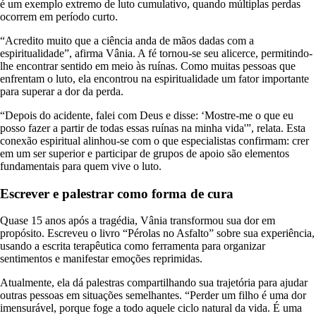
é um exemplo extremo de luto cumulativo, quando múltiplas perdas
ocorrem em período curto.
“Acredito muito que a ciência anda de mãos dadas com a
espiritualidade”, afirma Vânia. A fé tornou-se seu alicerce, permitindo-
lhe encontrar sentido em meio às ruínas. Como muitas pessoas que
enfrentam o luto, ela encontrou na espiritualidade um fator importante
para superar a dor da perda.
“Depois do acidente, falei com Deus e disse: ‘Mostre-me o que eu
posso fazer a partir de todas essas ruínas na minha vida'”, relata. Esta
conexão espiritual alinhou-se com o que especialistas confirmam: crer
em um ser superior e participar de grupos de apoio são elementos
fundamentais para quem vive o luto.
Escrever e palestrar como forma de cura
Quase 15 anos após a tragédia, Vânia transformou sua dor em
propósito. Escreveu o livro “Pérolas no Asfalto” sobre sua experiência,
usando a escrita terapêutica como ferramenta para organizar
sentimentos e manifestar emoções reprimidas.
Atualmente, ela dá palestras compartilhando sua trajetória para ajudar
outras pessoas em situações semelhantes. “Perder um filho é uma dor
imensurável, porque foge a todo aquele ciclo natural da vida. É uma