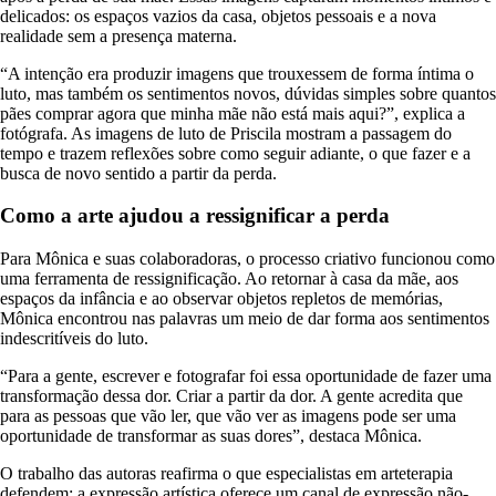
delicados: os espaços vazios da casa, objetos pessoais e a nova
realidade sem a presença materna.
“A intenção era produzir imagens que trouxessem de forma íntima o
luto, mas também os sentimentos novos, dúvidas simples sobre quantos
pães comprar agora que minha mãe não está mais aqui?”, explica a
fotógrafa. As imagens de luto de Priscila mostram a passagem do
tempo e trazem reflexões sobre como seguir adiante, o que fazer e a
busca de novo sentido a partir da perda.
Como a arte ajudou a ressignificar a perda
Para Mônica e suas colaboradoras, o processo criativo funcionou como
uma ferramenta de ressignificação. Ao retornar à casa da mãe, aos
espaços da infância e ao observar objetos repletos de memórias,
Mônica encontrou nas palavras um meio de dar forma aos sentimentos
indescritíveis do luto.
“Para a gente, escrever e fotografar foi essa oportunidade de fazer uma
transformação dessa dor. Criar a partir da dor. A gente acredita que
para as pessoas que vão ler, que vão ver as imagens pode ser uma
oportunidade de transformar as suas dores”, destaca Mônica.
O trabalho das autoras reafirma o que especialistas em arteterapia
defendem: a expressão artística oferece um canal de expressão não-