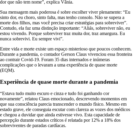
dor que não tem nome”, explica Vânia.
Sua mensagem mais poderosa é sobre escolher viver plenamente: “Eu
sinto dor, eu choro, sinto falta, mas tenho consolo. Não se supera a
morte dos filhos, mas você precisa criar estratégias para sobreviver”.
Contudo, ela faz uma distinção importante: “Aliás, sobreviver não, eu
estou vivendo. Porque sobreviver traz muita dor, traz amargura. Eu
nunca sobrevivi. Eu sempre vivi”.
Entre vida e morte existe um espaço misterioso que poucos conhecem.
Durante a pandemia, o contador Gerson Claus vivenciou essa fronteira
ao contrair Covid-19. Foram 35 dias internados e inúmeras
complicações que o levaram a uma experiência de quase morte
(EQM).
Experiência de quase morte durante a pandemia
“Estava tudo muito escuro e cinza e tudo foi ganhando cor
novamente”, relatou Claus emocionado, descrevendo momentos em
que sua consciência parecia transcender o mundo físico. Mesmo em
estado grave, ele conseguia escutar com clareza as vozes dos médicos
e chegou a duvidar que ainda estivesse vivo. Esta capacidade de
percepção durante estados críticos é relatada por 12% a 18% dos
sobreviventes de paradas cardíacas.