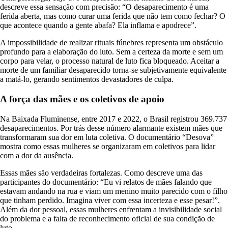
descreve essa sensação com precisão: “O desaparecimento é uma
ferida aberta, mas como curar uma ferida que não tem como fechar? O
que acontece quando a gente abafa? Ela inflama e apodrece”.
A impossibilidade de realizar rituais fúnebres representa um obstáculo
profundo para a elaboração do luto. Sem a certeza da morte e sem um
corpo para velar, o processo natural de luto fica bloqueado. Aceitar a
morte de um familiar desaparecido torna-se subjetivamente equivalente
a matá-lo, gerando sentimentos devastadores de culpa.
A força das mães e os coletivos de apoio
Na Baixada Fluminense, entre 2017 e 2022, o Brasil registrou 369.737
desaparecimentos. Por trás desse número alarmante existem mães que
transformaram sua dor em luta coletiva. O documentário “Desova”
mostra como essas mulheres se organizaram em coletivos para lidar
com a dor da ausência.
Essas mães são verdadeiras fortalezas. Como descreve uma das
participantes do documentário: “Eu vi relatos de mães falando que
estavam andando na rua e viam um menino muito parecido com o filho
que tinham perdido. Imagina viver com essa incerteza e esse pesar!”.
Além da dor pessoal, essas mulheres enfrentam a invisibilidade social
do problema e a falta de reconhecimento oficial de sua condição de
luto.