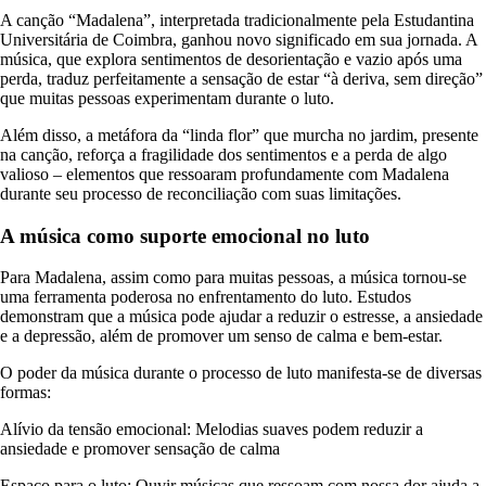
A canção “Madalena”, interpretada tradicionalmente pela Estudantina
Universitária de Coimbra, ganhou novo significado em sua jornada. A
música, que explora sentimentos de desorientação e vazio após uma
perda, traduz perfeitamente a sensação de estar “à deriva, sem direção”
que muitas pessoas experimentam durante o luto.
Além disso, a metáfora da “linda flor” que murcha no jardim, presente
na canção, reforça a fragilidade dos sentimentos e a perda de algo
valioso – elementos que ressoaram profundamente com Madalena
durante seu processo de reconciliação com suas limitações.
A música como suporte emocional no luto
Para Madalena, assim como para muitas pessoas, a música tornou-se
uma ferramenta poderosa no enfrentamento do luto. Estudos
demonstram que a música pode ajudar a reduzir o estresse, a ansiedade
e a depressão, além de promover um senso de calma e bem-estar.
O poder da música durante o processo de luto manifesta-se de diversas
formas:
Alívio da tensão emocional: Melodias suaves podem reduzir a
ansiedade e promover sensação de calma
Espaço para o luto: Ouvir músicas que ressoam com nossa dor ajuda a