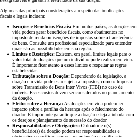
desagradáveis e garantir a efetividade da sua doação.
Algumas das principais considerações a respeito das implicações
fiscais e legais incluem:
Isenções e Benefícios Fiscais:
Em muitos países, as doações em
vida podem gerar benefícios fiscais, como abatimentos no
imposto de renda ou isenções de impostos sobre a transferência
de bens. Consulte um profissional especializado para entender
quais são as possibilidades em sua região.
Limites e Restrições:
Existem, em geral, limites legais para o
valor total de doações que um indivíduo pode realizar em vida.
É importante ficar atento a esses limites e respeitar as regras
estabelecidas.
Tributação sobre a Doação:
Dependendo da legislação, a
doação em vida pode estar sujeita a impostos, como o Imposto
sobre Transmissão de Bens Inter Vivos (ITBI) no caso de
imóveis. Esses custos devem ser considerados no planejamento
da doação.
Efeitos sobre a Herança:
As doações em vida podem ter
impacto sobre a partilha da herança após o falecimento do
doador. É importante garantir que a doação esteja alinhada com
os desejos e planejamento de sucessão do doador.
Responsabilidades e Obrigações:
O doador e o(s)
beneficiário(s) da doação podem ter responsabilidades e
obrigações específicas, como a manutenção e a utilização