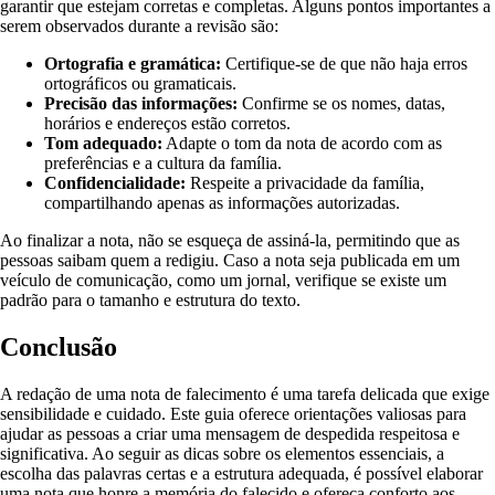
garantir que estejam corretas e completas. Alguns pontos importantes a
serem observados durante a revisão são:
Ortografia e gramática:
Certifique-se de que não haja erros
ortográficos ou gramaticais.
Precisão das informações:
Confirme se os nomes, datas,
horários e endereços estão corretos.
Tom adequado:
Adapte o tom da nota de acordo com as
preferências e a cultura da família.
Confidencialidade:
Respeite a privacidade da família,
compartilhando apenas as informações autorizadas.
Ao finalizar a nota, não se esqueça de assiná-la, permitindo que as
pessoas saibam quem a redigiu. Caso a nota seja publicada em um
veículo de comunicação, como um jornal, verifique se existe um
padrão para o tamanho e estrutura do texto.
Conclusão
A redação de uma nota de falecimento é uma tarefa delicada que exige
sensibilidade e cuidado. Este guia oferece orientações valiosas para
ajudar as pessoas a criar uma mensagem de despedida respeitosa e
significativa. Ao seguir as dicas sobre os elementos essenciais, a
escolha das palavras certas e a estrutura adequada, é possível elaborar
uma nota que honre a memória do falecido e ofereça conforto aos