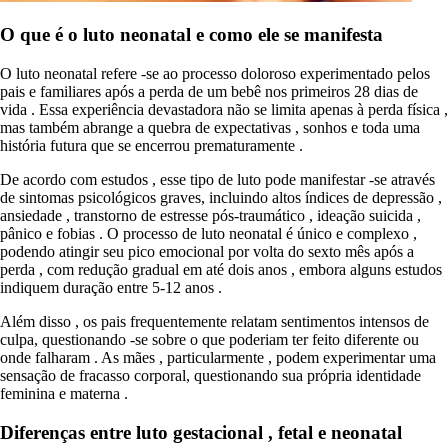
O que é o luto neonatal e como ele se manifesta
O luto neonatal refere -se ao processo doloroso experimentado pelos
pais e familiares após a perda de um bebê nos primeiros 28 dias de
vida . Essa experiência devastadora não se limita apenas à perda física ,
mas também abrange a quebra de expectativas , sonhos e toda uma
história futura que se encerrou prematuramente .
De acordo com estudos , esse tipo de luto pode manifestar -se através
de sintomas psicológicos graves, incluindo altos índices de depressão ,
ansiedade , transtorno de estresse pós-traumático , ideação suicida ,
pânico e fobias . O processo de luto neonatal é único e complexo ,
podendo atingir seu pico emocional por volta do sexto mês após a
perda , com redução gradual em até dois anos , embora alguns estudos
indiquem duração entre 5-12 anos .
Além disso , os pais frequentemente relatam sentimentos intensos de
culpa, questionando -se sobre o que poderiam ter feito diferente ou
onde falharam . As mães , particularmente , podem experimentar uma
sensação de fracasso corporal, questionando sua própria identidade
feminina e materna .
Diferenças entre luto gestacional , fetal e neonatal