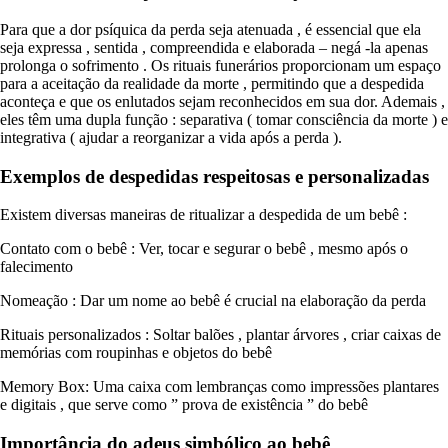
Para que a dor psíquica da perda seja atenuada , é essencial que ela
seja expressa , sentida , compreendida e elaborada – negá -la apenas
prolonga o sofrimento . Os rituais funerários proporcionam um espaço
para a aceitação da realidade da morte , permitindo que a despedida
aconteça e que os enlutados sejam reconhecidos em sua dor. Ademais ,
eles têm uma dupla função : separativa ( tomar consciência da morte ) e
integrativa ( ajudar a reorganizar a vida após a perda ).
Exemplos de despedidas respeitosas e personalizadas
Existem diversas maneiras de ritualizar a despedida de um bebê :
Contato com o bebê : Ver, tocar e segurar o bebê , mesmo após o
falecimento
Nomeação : Dar um nome ao bebê é crucial na elaboração da perda
Rituais personalizados : Soltar balões , plantar árvores , criar caixas de
memórias com roupinhas e objetos do bebê
Memory Box: Uma caixa com lembranças como impressões plantares
e digitais , que serve como ” prova de existência ” do bebê
Importância do adeus simbólico ao bebê