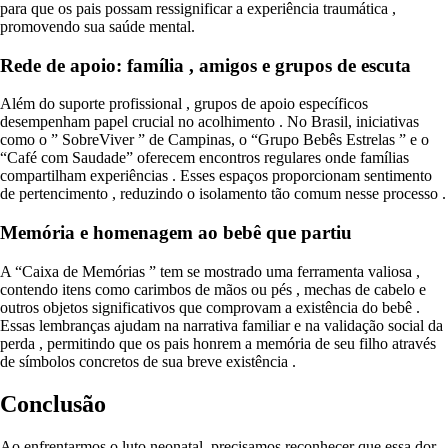
para que os pais possam ressignificar a experiência traumática ,
promovendo sua saúde mental.
Rede de apoio: família , amigos e grupos de escuta
Além do suporte profissional , grupos de apoio específicos
desempenham papel crucial no acolhimento . No Brasil, iniciativas
como o ” SobreViver ” de Campinas, o “Grupo Bebês Estrelas ” e o
“Café com Saudade” oferecem encontros regulares onde famílias
compartilham experiências . Esses espaços proporcionam sentimento
de pertencimento , reduzindo o isolamento tão comum nesse processo .
Memória e homenagem ao bebê que partiu
A “Caixa de Memórias ” tem se mostrado uma ferramenta valiosa ,
contendo itens como carimbos de mãos ou pés , mechas de cabelo e
outros objetos significativos que comprovam a existência do bebê .
Essas lembranças ajudam na narrativa familiar e na validação social da
perda , permitindo que os pais honrem a memória de seu filho através
de símbolos concretos de sua breve existência .
Conclusão
Ao enfrentarmos o luto neonatal, precisamos reconhecer que essa dor