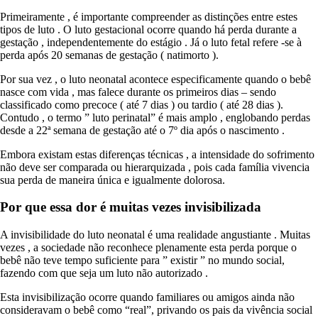
Primeiramente , é importante compreender as distinções entre estes
tipos de luto . O luto gestacional ocorre quando há perda durante a
gestação , independentemente do estágio . Já o luto fetal refere -se à
perda após 20 semanas de gestação ( natimorto ).
Por sua vez , o luto neonatal acontece especificamente quando o bebê
nasce com vida , mas falece durante os primeiros dias – sendo
classificado como precoce ( até 7 dias ) ou tardio ( até 28 dias ).
Contudo , o termo ” luto perinatal” é mais amplo , englobando perdas
desde a 22ª semana de gestação até o 7º dia após o nascimento .
Embora existam estas diferenças técnicas , a intensidade do sofrimento
não deve ser comparada ou hierarquizada , pois cada família vivencia
sua perda de maneira única e igualmente dolorosa.
Por que essa dor é muitas vezes invisibilizada
A invisibilidade do luto neonatal é uma realidade angustiante . Muitas
vezes , a sociedade não reconhece plenamente esta perda porque o
bebê não teve tempo suficiente para ” existir ” no mundo social,
fazendo com que seja um luto não autorizado .
Esta invisibilização ocorre quando familiares ou amigos ainda não
consideravam o bebê como “real”, privando os pais da vivência social