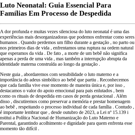
Luto Neonatal: Guia Essencial Para
Famílias Em Processo de Despedida
A dor profunda e muitas vezes silenciosa do luto neonatal é uma das
experiências mais desorganizadoras que podemos enfrentar como seres
humanos . Quando perdemos um filho durante a gestação , no parto ou
nos primeiros dias de vida , enfrentamos uma ruptura na ordem natural
que esperamos da vida . De fato , a morte de um bebê não significa
apenas a perda de uma vida , mas também a interrupção abrupta da
identidade materna construída ao longo da gestação .
Neste guia , abordaremos com sensibilidade o luto materno e a
importância do adeus simbólico ao bebê que partiu . Reconhecemos
que cada família vive esse momento de maneira única e, por isso ,
destacamos o valor do apoio emocional para pais enlutados , bem
como os rituais de despedida em casos de perda gestacional . Além
disso , discutiremos como preservar a memória e prestar homenagem
ao bebê , respeitando o processo individual de cada família . Contudo ,
é importante lembrar que , desde outubro de 2023, a Lei nº 15.139 i
nstitui a Política Nacional de Humanização do Luto Materno e
Parental, garantindo acolhimento e dignidade para quem enfrenta esse
momento tão difícil .