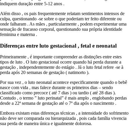
indiquem duração entre 5-12 anos .
Além disso , os pais frequentemente relatam sentimentos intensos de
culpa, questionando -se sobre o que poderiam ter feito diferente ou
onde falharam . As mães , particularmente , podem experimentar uma
sensação de fracasso corporal, questionando sua própria identidade
feminina e materna .
Diferenças entre luto gestacional , fetal e neonatal
Primeiramente , é importante compreender as distinções entre estes
tipos de luto . O luto gestacional ocorre quando há perda durante a
gestação , independentemente do estágio . Já o luto fetal refere -se à
perda após 20 semanas de gestação ( natimorto ).
Por sua vez , o luto neonatal acontece especificamente quando o bebê
nasce com vida , mas falece durante os primeiros dias – sendo
classificado como precoce ( até 7 dias ) ou tardio ( até 28 dias ).
Contudo , o termo ” luto perinatal” é mais amplo , englobando perdas
desde a 22ª semana de gestação até o 7º dia após o nascimento .
Embora existam estas diferenças técnicas , a intensidade do sofrimento
não deve ser comparada ou hierarquizada , pois cada família vivencia
sua perda de maneira única e igualmente dolorosa.