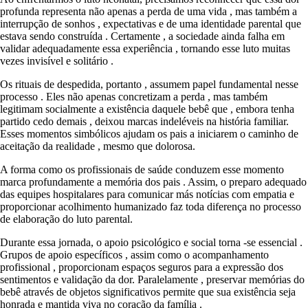
profunda representa não apenas a perda de uma vida , mas também a
interrupção de sonhos , expectativas e de uma identidade parental que
estava sendo construída . Certamente , a sociedade ainda falha em
validar adequadamente essa experiência , tornando esse luto muitas
vezes invisível e solitário .
Os rituais de despedida, portanto , assumem papel fundamental nesse
processo . Eles não apenas concretizam a perda , mas também
legitimam socialmente a existência daquele bebê que , embora tenha
partido cedo demais , deixou marcas indeléveis na história familiar.
Esses momentos simbólicos ajudam os pais a iniciarem o caminho de
aceitação da realidade , mesmo que dolorosa.
A forma como os profissionais de saúde conduzem esse momento
marca profundamente a memória dos pais . Assim, o preparo adequado
das equipes hospitalares para comunicar más notícias com empatia e
proporcionar acolhimento humanizado faz toda diferença no processo
de elaboração do luto parental.
Durante essa jornada, o apoio psicológico e social torna -se essencial .
Grupos de apoio específicos , assim como o acompanhamento
profissional , proporcionam espaços seguros para a expressão dos
sentimentos e validação da dor. Paralelamente , preservar memórias do
bebê através de objetos significativos permite que sua existência seja
honrada e mantida viva no coração da família .