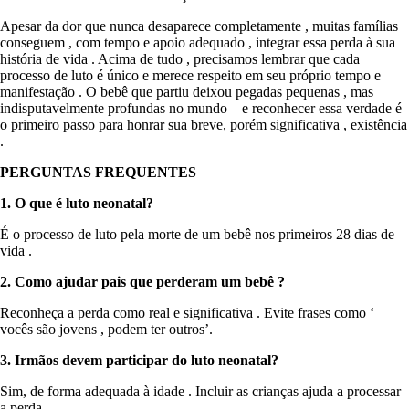
Apesar da dor que nunca desaparece completamente , muitas famílias
conseguem , com tempo e apoio adequado , integrar essa perda à sua
história de vida . Acima de tudo , precisamos lembrar que cada
processo de luto é único e merece respeito em seu próprio tempo e
manifestação . O bebê que partiu deixou pegadas pequenas , mas
indisputavelmente profundas no mundo – e reconhecer essa verdade é
o primeiro passo para honrar sua breve, porém significativa , existência
.
PERGUNTAS FREQUENTES
1. O
que
é
luto
neonatal?
É o processo de luto pela morte de um bebê nos primeiros 28 dias de
vida .
2. Como
ajudar
pais
que
perderam
um
bebê
?
Reconheça a perda como real e significativa . Evite frases como ‘
vocês são jovens , podem ter outros’.
3.
Irmãos
devem
participar
do
luto
neonatal?
Sim, de forma adequada à idade . Incluir as crianças ajuda a processar
a perda .