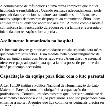
A comunicação de más notícias é uma tarefa complexa que requer
habilidade e sensibilidade . Quando realizada adequadamente , pode
prevenir danos emocionais maiores aos familiares . Infelizmente ,
muitas equipes demonstram despreparo ao comunicar o óbito , com
atitudes frias ou evitando abordar o assunto . A forma como a morte é
comunicada tem repercussão duradoura para a família e representa o
início da concretização sobre a perda .
Acolhimento humanizado no hospital
Os hospitais devem garantir acomodação em ala separada para mães
que perderam seus bebês . Essa medida evita o constrangimento de
ficarem junto a mães com bebês saudáveis . Além disso , é essencial
oferecer espaço adequado para que a família possa despedir -se do
bebê pelo tempo necessário .
Capacitação da equipe para lidar com o luto parental
A Lei 15.139 institui a Política Nacional de Humanização do Luto
Materno e Parental, tornando obrigatória a capacitação dos
profissionais . Contudo , estudos mostram que , por ser o ambiente de
nascimento associado à vida , os profissionais não são preparados para
enfrentar a morte . A equipe que lida com mortes perinatais precisa ser