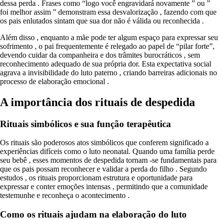
dessa perda . Frases como “logo você engravidará novamente ” ou ”
foi melhor assim ” demonstram essa desvalorização , fazendo com que
os pais enlutados sintam que sua dor não é válida ou reconhecida .
Além disso , enquanto a mãe pode ter algum espaço para expressar seu
sofrimento , o pai frequentemente é relegado ao papel de “pilar forte”,
devendo cuidar da companheira e dos trâmites burocráticos , sem
reconhecimento adequado de sua própria dor. Esta expectativa social
agrava a invisibilidade do luto paterno , criando barreiras adicionais no
processo de elaboração emocional .
A importância dos rituais de despedida
Rituais simbólicos e sua função terapêutica
Os rituais são poderosos atos simbólicos que conferem significado a
experiências difíceis como o luto neonatal. Quando uma família perde
seu bebê , esses momentos de despedida tornam -se fundamentais para
que os pais possam reconhecer e validar a perda do filho . Segundo
estudos , os rituais proporcionam estrutura e oportunidade para
expressar e conter emoções intensas , permitindo que a comunidade
testemunhe e reconheça o acontecimento .
Como os rituais ajudam na elaboração do luto