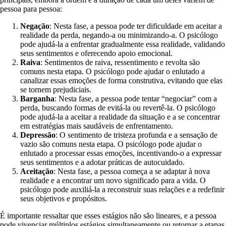
pessoa para pessoa:
Negação
: Nesta fase, a pessoa pode ter dificuldade em aceitar a
realidade da perda, negando-a ou minimizando-a. O psicólogo
pode ajudá-la a enfrentar gradualmente essa realidade, validando
seus sentimentos e oferecendo apoio emocional.
Raiva
: Sentimentos de raiva, ressentimento e revolta são
comuns nesta etapa. O psicólogo pode ajudar o enlutado a
canalizar essas emoções de forma construtiva, evitando que elas
se tornem prejudiciais.
Barganha
: Nesta fase, a pessoa pode tentar “negociar” com a
perda, buscando formas de evitá-la ou revertê-la. O psicólogo
pode ajudá-la a aceitar a realidade da situação e a se concentrar
em estratégias mais saudáveis de enfrentamento.
Depressão
: O sentimento de tristeza profunda e a sensação de
vazio são comuns nesta etapa. O psicólogo pode ajudar o
enlutado a processar essas emoções, incentivando-o a expressar
seus sentimentos e a adotar práticas de autocuidado.
Aceitação
: Nesta fase, a pessoa começa a se adaptar à nova
realidade e a encontrar um novo significado para a vida. O
psicólogo pode auxiliá-la a reconstruir suas relações e a redefinir
seus objetivos e propósitos.
É importante ressaltar que esses estágios não são lineares, e a pessoa
pode vivenciar múltiplos estágios simultaneamente ou retornar a etapas