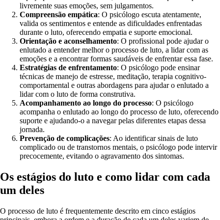
livremente suas emoções, sem julgamentos.
Compreensão empática
: O psicólogo escuta atentamente,
valida os sentimentos e entende as dificuldades enfrentadas
durante o luto, oferecendo empatia e suporte emocional.
Orientação e aconselhamento
: O profissional pode ajudar o
enlutado a entender melhor o processo de luto, a lidar com as
emoções e a encontrar formas saudáveis de enfrentar essa fase.
Estratégias de enfrentamento
: O psicólogo pode ensinar
técnicas de manejo de estresse, meditação, terapia cognitivo-
comportamental e outras abordagens para ajudar o enlutado a
lidar com o luto de forma construtiva.
Acompanhamento ao longo do processo
: O psicólogo
acompanha o enlutado ao longo do processo de luto, oferecendo
suporte e ajudando-o a navegar pelas diferentes etapas dessa
jornada.
Prevenção de complicações
: Ao identificar sinais de luto
complicado ou de transtornos mentais, o psicólogo pode intervir
precocemente, evitando o agravamento dos sintomas.
Os estágios do luto e como lidar com cada
um deles
O processo de luto é frequentemente descrito em cinco estágios
principais, embora a ordem e a duração de cada um deles variem de