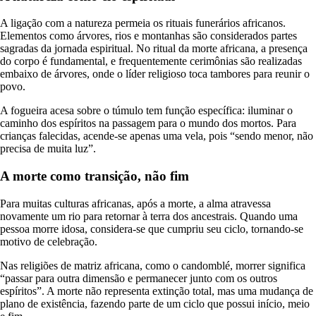
A ligação com a natureza permeia os rituais funerários africanos.
Elementos como árvores, rios e montanhas são considerados partes
sagradas da jornada espiritual. No ritual da morte africana, a presença
do corpo é fundamental, e frequentemente cerimônias são realizadas
embaixo de árvores, onde o líder religioso toca tambores para reunir o
povo.
A fogueira acesa sobre o túmulo tem função específica: iluminar o
caminho dos espíritos na passagem para o mundo dos mortos. Para
crianças falecidas, acende-se apenas uma vela, pois “sendo menor, não
precisa de muita luz”.
A morte como transição, não fim
Para muitas culturas africanas, após a morte, a alma atravessa
novamente um rio para retornar à terra dos ancestrais. Quando uma
pessoa morre idosa, considera-se que cumpriu seu ciclo, tornando-se
motivo de celebração.
Nas religiões de matriz africana, como o candomblé, morrer significa
“passar para outra dimensão e permanecer junto com os outros
espíritos”. A morte não representa extinção total, mas uma mudança de
plano de existência, fazendo parte de um ciclo que possui início, meio