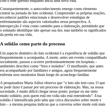
com o ente querido enquanto inicia uma nova vida.
Consequentemente, o autoconhecimento emerge como elemento
central na jornada do luto ocidental. Compreender as próprias reações,
reconhecer padrões emocionais e desenvolver estratégias de
enfrentamento são aspectos valorizados nessa perspectiva. A
introspecção é vista como caminho para a elaboração, permitindo que
o enlutado identifique não apenas sua dor, mas também os significados
da perda em sua vida.
A solidão como parte do processo
Um aspecto distintivo do luto ocidental é a experiência de solidão que
frequentemente o acompanha. A morte, antes um evento compartilhado
socialmente, passou a ocorrer predominantemente em hospitais –
ambientes descritos como “frios e isolados”. O moribundo, que antes
era acompanhado por familiares e amigos, agora frequentemente
enfrenta seus momentos finais longe do aconchego familiar.
A pesquisadora Maria Adissi observa que “o luto não tem cura. O que
se pode fazer é passar por um processo de elaboração. Mas, na nossa
sociedade, é muito difícil chegar nesse ponto: porque eu me sinto
muito solitário, pois quem está em volta não está entendendo”. Essa
solidão é intensificada pelo tabu que cerca discussões sobre morte e
luto – a mesma pesquisa indicou que a conversa sobre morte está mais