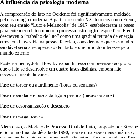
A influência da psicologia moderna
A compreensão do luto no Ocidente foi significativamente moldada
pela psicologia moderna. A partir do século XX, teóricos como Freud,
com seu ensaio “Luto e Melancolia” de 1917, estabeleceram as bases
para entender o luto como um processo psicológico específico. Freud
descreveu o “trabalho de luto” como uma gradual retirada de energia
emocional investida na pessoa falecida, considerando que o caminho
saudável seria a recuperação da libido e o retorno do interesse pelo
mundo externo.
Posteriormente, John Bowlby expandiu essa compreensão ao propor
que o luto se desenvolve em quatro fases distintas, embora não
necessariamente lineares:
Fase de torpor ou aturdimento (horas ou semanas)
Fase de saudade e busca da figura perdida (meses ou anos)
Fase de desorganização e desespero
Fase de reorganização
Além disso, o Modelo de Processo Dual do Luto, proposto por Stroebe
e Schut no final da década de 1990, trouxe uma visão mais dinâmica,
descrevendo o luto como uma oscilação entre o foco na perda e o foco