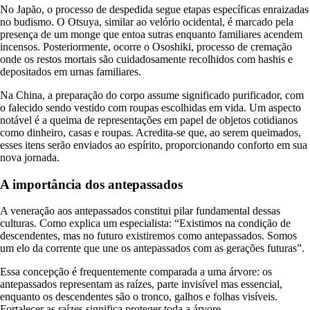
No Japão, o processo de despedida segue etapas específicas enraizadas
no budismo. O Otsuya, similar ao velório ocidental, é marcado pela
presença de um monge que entoa sutras enquanto familiares acendem
incensos. Posteriormente, ocorre o Ososhiki, processo de cremação
onde os restos mortais são cuidadosamente recolhidos com hashis e
depositados em urnas familiares.
Na China, a preparação do corpo assume significado purificador, com
o falecido sendo vestido com roupas escolhidas em vida. Um aspecto
notável é a queima de representações em papel de objetos cotidianos
como dinheiro, casas e roupas. Acredita-se que, ao serem queimados,
esses itens serão enviados ao espírito, proporcionando conforto em sua
nova jornada.
A importância dos antepassados
A veneração aos antepassados constitui pilar fundamental dessas
culturas. Como explica um especialista: “Existimos na condição de
descendentes, mas no futuro existiremos como antepassados. Somos
um elo da corrente que une os antepassados com as gerações futuras”.
Essa concepção é frequentemente comparada a uma árvore: os
antepassados representam as raízes, parte invisível mas essencial,
enquanto os descendentes são o tronco, galhos e folhas visíveis.
Fortalecer as raízes significa proteger toda a árvore.