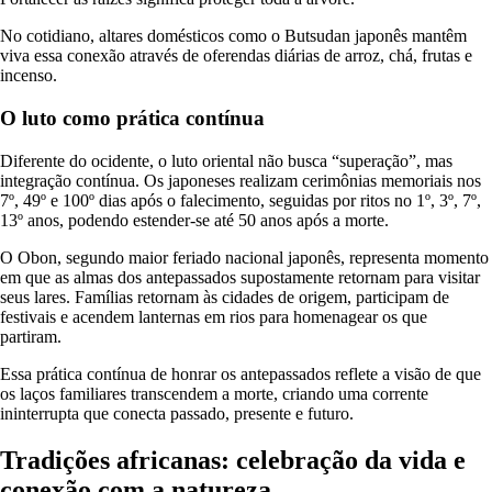
No cotidiano, altares domésticos como o Butsudan japonês mantêm
viva essa conexão através de oferendas diárias de arroz, chá, frutas e
incenso.
O luto como prática contínua
Diferente do ocidente, o luto oriental não busca “superação”, mas
integração contínua. Os japoneses realizam cerimônias memoriais nos
7º, 49º e 100º dias após o falecimento, seguidas por ritos no 1º, 3º, 7º,
13º anos, podendo estender-se até 50 anos após a morte.
O Obon, segundo maior feriado nacional japonês, representa momento
em que as almas dos antepassados supostamente retornam para visitar
seus lares. Famílias retornam às cidades de origem, participam de
festivais e acendem lanternas em rios para homenagear os que
partiram.
Essa prática contínua de honrar os antepassados reflete a visão de que
os laços familiares transcendem a morte, criando uma corrente
ininterrupta que conecta passado, presente e futuro.
Tradições africanas: celebração da vida e
conexão com a natureza