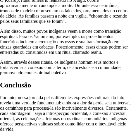
O Kuarup, ritual funerário realizado no Xingu, ocorre
aproximadamente um ano após a morte. Durante essa cerimônia,
troncos de madeira representam os falecidos, ornamentados no centro
da aldeia. As famílias passam a noite em vigília, “chorando e rezando
pelos seus familiares que se foram”.
Além disso, muitos povos indígenas veem a morte como transição
espiritual. Para os Yanomami, por exemplo, os procedimentos
funerários incluem a cremação dos ossos e sua transformação em
cinzas guardadas em cabaças. Posteriormente, essas cinzas podem ser
enterradas ou consumidas em um ritual chamado reahu.
Assim, através desses rituais, os indígenas honram seus mortos e
fortalecem sua conexão com a terra, os ancestrais e a comunidade,
promovendo cura espiritual coletiva.
Conclusão
Portanto, nossa jornada pelas diferentes expressões culturais do luto
revela uma verdade fundamental: embora a dor da perda seja universal,
os caminhos para processá-la são incrivelmente diversos. Certamente,
cada abordagem – seja a introspecção ocidental, a conexão ancestral
oriental, as celebrações africanas ou os rituais comunitários indígenas –
oferece perspectivas valiosas sobre como lidar com o inevitável ciclo
da vida.