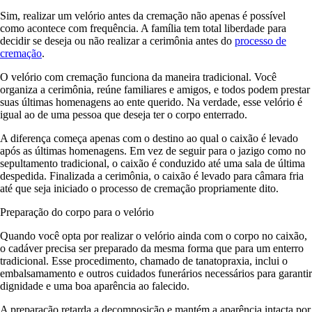
Sim, realizar um velório antes da cremação não apenas é possível
como acontece com frequência. A família tem total liberdade para
decidir se deseja ou não realizar a cerimônia antes do
processo de
cremação
.
O velório com cremação funciona da maneira tradicional. Você
organiza a cerimônia, reúne familiares e amigos, e todos podem prestar
suas últimas homenagens ao ente querido. Na verdade, esse velório é
igual ao de uma pessoa que deseja ter o corpo enterrado.
A diferença começa apenas com o destino ao qual o caixão é levado
após as últimas homenagens. Em vez de seguir para o jazigo como no
sepultamento tradicional, o caixão é conduzido até uma sala de última
despedida. Finalizada a cerimônia, o caixão é levado para câmara fria
até que seja iniciado o processo de cremação propriamente dito.
Preparação do corpo para o velório
Quando você opta por realizar o velório ainda com o corpo no caixão,
o cadáver precisa ser preparado da mesma forma que para um enterro
tradicional. Esse procedimento, chamado de tanatopraxia, inclui o
embalsamamento e outros cuidados funerários necessários para garantir
dignidade e uma boa aparência ao falecido.
A preparação retarda a decomposição e mantém a aparência intacta por