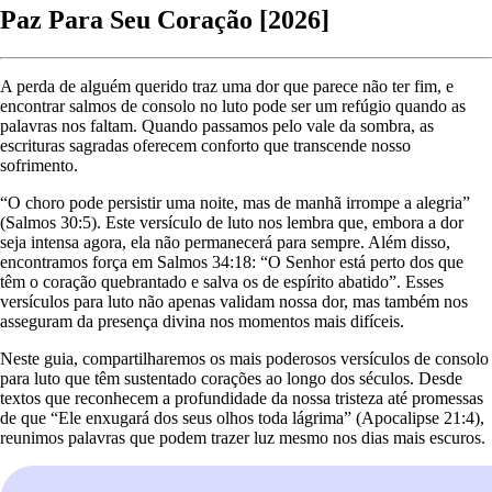
Paz Para Seu Coração [2026]
A perda de alguém querido traz uma dor que parece não ter fim, e
encontrar salmos de consolo no luto pode ser um refúgio quando as
palavras nos faltam. Quando passamos pelo vale da sombra, as
escrituras sagradas oferecem conforto que transcende nosso
sofrimento.
“O choro pode persistir uma noite, mas de manhã irrompe a alegria”
(Salmos 30:5). Este versículo de luto nos lembra que, embora a dor
seja intensa agora, ela não permanecerá para sempre. Além disso,
encontramos força em Salmos 34:18: “O Senhor está perto dos que
têm o coração quebrantado e salva os de espírito abatido”. Esses
versículos para luto não apenas validam nossa dor, mas também nos
asseguram da presença divina nos momentos mais difíceis.
Neste guia, compartilharemos os mais poderosos versículos de consolo
para luto que têm sustentado corações ao longo dos séculos. Desde
textos que reconhecem a profundidade da nossa tristeza até promessas
de que “Ele enxugará dos seus olhos toda lágrima” (Apocalipse 21:4),
reunimos palavras que podem trazer luz mesmo nos dias mais escuros.