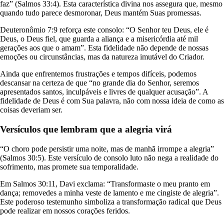
faz” (Salmos 33:4). Esta característica divina nos assegura que, mesmo
quando tudo parece desmoronar, Deus mantém Suas promessas.
Deuteronômio 7:9 reforça este consolo: “O Senhor teu Deus, ele é
Deus, o Deus fiel, que guarda a aliança e a misericórdia até mil
gerações aos que o amam”. Esta fidelidade não depende de nossas
emoções ou circunstâncias, mas da natureza imutável do Criador.
Ainda que enfrentemos frustrações e tempos difíceis, podemos
descansar na certeza de que “no grande dia do Senhor, seremos
apresentados santos, inculpáveis e livres de qualquer acusação”. A
fidelidade de Deus é com Sua palavra, não com nossa ideia de como as
coisas deveriam ser.
Versículos que lembram que a alegria virá
“O choro pode persistir uma noite, mas de manhã irrompe a alegria”
(Salmos 30:5). Este versículo de consolo luto não nega a realidade do
sofrimento, mas promete sua temporalidade.
Em Salmos 30:11, Davi exclama: “Transformaste o meu pranto em
dança; removedes a minha veste de lamento e me cingiste de alegria”.
Este poderoso testemunho simboliza a transformação radical que Deus
pode realizar em nossos corações feridos.