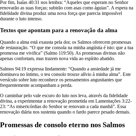
Por fim, Isaías 40:31 nos lembra: “Aqueles que esperam no Senhor
renovarão as suas forças; subirão com asas como águias”. A espera na
fidelidade divina produz uma nova força que parecia impossível
durante o luto intenso.
Textos que apontam para a renovação da alma
Quando a alma está exausta pela dor, os Salmos oferecem promessas
de restauração. “O que me consola na minha angústia é isto: que a tua
promessa me vivifica” (Salmo 119:50). As promessas divinas não
apenas confortam, mas trazem nova vida ao espírito abatido.
Salmos 94:19 expressa lindamente: “Quando a ansiedade já me
dominava no íntimo, o teu consolo trouxe alívio à minha alma”. Este
versículo sobre luto reconhece os pensamentos angustiantes que
frequentemente acompanham a perda.
O caminhar pelo vale escuro do luto nos leva, através da fidelidade
divina, a experimentar a renovação prometida em Lamentações 3:22-
23: “As misericórdias do Senhor se renovam a cada manhã”. Essa
renovação diária nos sustenta quando o fardo parece pesado demais.
Promessas de consolo eterno nos Salmos