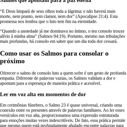
Salmos que apontam para a paz eterna
“E Deus limpará de seus olhos toda a lágrima; e não haverá mais
morte, nem pranto, nem clamor, nem dor” (Apocalipse 21:4). Esta
promessa nos lembra que o luto tem fim na eternidade.
“Quando a ansiedade já me dominava no íntimo, o teu consolo trouxe
alívio à minha alma” (Salmos 94:19). Portanto, mesmo nas tribulações
mais profundas, há consolo em saber que um dia toda dor cessará.
Como usar os Salmos para consolar o
próximo
Oferecer o salmo de consolo luto a quem sofre é um gesto de profunda
empatia. Diferente de palavras vazias, os Salmos validam a dor e
apontam para a esperança de maneira prática e acessível.
Ler em voz alta em momentos de dor
Em cerimônias fúnebres, o Salmo 23 é quase universal, criando uma
conexão entre os presentes através de palavras familiares. Ao ler esses
versículos em voz alta, proporcionamos uma expressão estruturada
para emoções muitas vezes indescritíveis. De fato, essa prática permite
que mesmo quem está profundamente abalado encontre palavras para