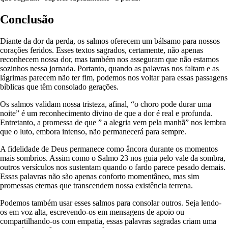
Conclusão
Diante da dor da perda, os salmos oferecem um bálsamo para nossos
corações feridos. Esses textos sagrados, certamente, não apenas
reconhecem nossa dor, mas também nos asseguram que não estamos
sozinhos nessa jornada. Portanto, quando as palavras nos faltam e as
lágrimas parecem não ter fim, podemos nos voltar para essas passagens
bíblicas que têm consolado gerações.
Os salmos validam nossa tristeza, afinal, “o choro pode durar uma
noite” é um reconhecimento divino de que a dor é real e profunda.
Entretanto, a promessa de que ” a alegria vem pela manhã” nos lembra
que o luto, embora intenso, não permanecerá para sempre.
A fidelidade de Deus permanece como âncora durante os momentos
mais sombrios. Assim como o Salmo 23 nos guia pelo vale da sombra,
outros versículos nos sustentam quando o fardo parece pesado demais.
Essas palavras não são apenas conforto momentâneo, mas sim
promessas eternas que transcendem nossa existência terrena.
Podemos também usar esses salmos para consolar outros. Seja lendo-
os em voz alta, escrevendo-os em mensagens de apoio ou
compartilhando-os com empatia, essas palavras sagradas criam uma