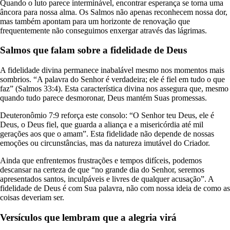
Quando o luto parece interminável, encontrar esperança se torna uma
âncora para nossa alma. Os Salmos não apenas reconhecem nossa dor,
mas também apontam para um horizonte de renovação que
frequentemente não conseguimos enxergar através das lágrimas.
Salmos que falam sobre a fidelidade de Deus
A fidelidade divina permanece inabalável mesmo nos momentos mais
sombrios. “A palavra do Senhor é verdadeira; ele é fiel em tudo o que
faz” (Salmos 33:4). Esta característica divina nos assegura que, mesmo
quando tudo parece desmoronar, Deus mantém Suas promessas.
Deuteronômio 7:9 reforça este consolo: “O Senhor teu Deus, ele é
Deus, o Deus fiel, que guarda a aliança e a misericórdia até mil
gerações aos que o amam”. Esta fidelidade não depende de nossas
emoções ou circunstâncias, mas da natureza imutável do Criador.
Ainda que enfrentemos frustrações e tempos difíceis, podemos
descansar na certeza de que “no grande dia do Senhor, seremos
apresentados santos, inculpáveis e livres de qualquer acusação”. A
fidelidade de Deus é com Sua palavra, não com nossa ideia de como as
coisas deveriam ser.
Versículos que lembram que a alegria virá