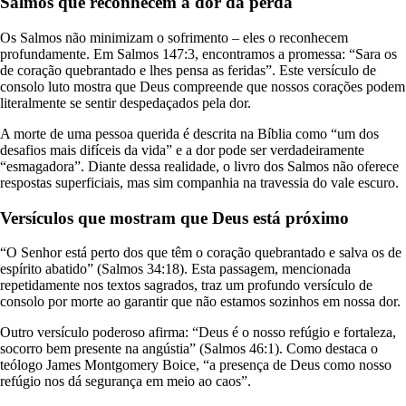
Salmos que reconhecem a dor da perda
Os Salmos não minimizam o sofrimento – eles o reconhecem
profundamente. Em Salmos 147:3, encontramos a promessa: “Sara os
de coração quebrantado e lhes pensa as feridas”. Este versículo de
consolo luto mostra que Deus compreende que nossos corações podem
literalmente se sentir despedaçados pela dor.
A morte de uma pessoa querida é descrita na Bíblia como “um dos
desafios mais difíceis da vida” e a dor pode ser verdadeiramente
“esmagadora”. Diante dessa realidade, o livro dos Salmos não oferece
respostas superficiais, mas sim companhia na travessia do vale escuro.
Versículos que mostram que Deus está próximo
“O Senhor está perto dos que têm o coração quebrantado e salva os de
espírito abatido” (Salmos 34:18). Esta passagem, mencionada
repetidamente nos textos sagrados, traz um profundo versículo de
consolo por morte ao garantir que não estamos sozinhos em nossa dor.
Outro versículo poderoso afirma: “Deus é o nosso refúgio e fortaleza,
socorro bem presente na angústia” (Salmos 46:1). Como destaca o
teólogo James Montgomery Boice, “a presença de Deus como nosso
refúgio nos dá segurança em meio ao caos”.