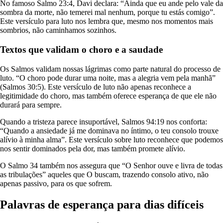
No famoso Salmo 23:4, Davi declara: “Ainda que eu ande pelo vale da
sombra da morte, não temerei mal nenhum, porque tu estás comigo”.
Este versículo para luto nos lembra que, mesmo nos momentos mais
sombrios, não caminhamos sozinhos.
Textos que validam o choro e a saudade
Os Salmos validam nossas lágrimas como parte natural do processo de
luto. “O choro pode durar uma noite, mas a alegria vem pela manhã”
(Salmos 30:5). Este versículo de luto não apenas reconhece a
legitimidade do choro, mas também oferece esperança de que ele não
durará para sempre.
Quando a tristeza parece insuportável, Salmos 94:19 nos conforta:
“Quando a ansiedade já me dominava no íntimo, o teu consolo trouxe
alívio à minha alma”. Este versículo sobre luto reconhece que podemos
nos sentir dominados pela dor, mas também promete alívio.
O Salmo 34 também nos assegura que “O Senhor ouve e livra de todas
as tribulações” aqueles que O buscam, trazendo consolo ativo, não
apenas passivo, para os que sofrem.
Palavras de esperança para dias difíceis