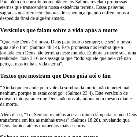
Para além do consolo momentâneo, os Salmos revelam promessas
eternas que transcendem nossa existência terrena. Essas palavras
sagradas nos oferecem âncoras de esperança quando enfrentamos a
despedida final de alguém amado.
Versículos que falam sobre a vida após a morte
“Que este Deus é o nosso Deus para todo o sempre; ele será o nosso
guia até o fim” (Salmos 48:14). Esta promessa nos lembra que a
jornada com Deus não termina neste mundo. Embora a morte seja uma
realidade, João 3:16 nos assegura que “todo aquele que nele crê não
pereça, mas tenha a vida eterna”.
Textos que mostram que Deus guia até o fim
“Ainda que eu ande pelo vale da sombra da morte, não temerei mal
nenhum, porque tu estás comigo” (Salmos 23:4). Este versículo de
consolo luto garante que Deus não nos abandona nem mesmo diante
da morte.
Além disso, “Tu, Senhor, manténs acesa a minha lâmpada; o meu Deus
transforma em luz as minhas trevas” (Salmos 18:28), revelando que
Deus ilumina até os momentos mais escuros.