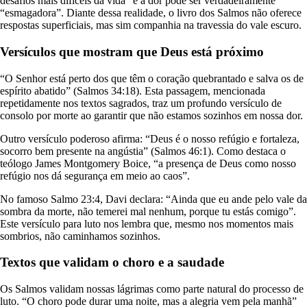
desafios mais difíceis da vida” e a dor pode ser verdadeiramente
“esmagadora”. Diante dessa realidade, o livro dos Salmos não oferece
respostas superficiais, mas sim companhia na travessia do vale escuro.
Versículos que mostram que Deus está próximo
“O Senhor está perto dos que têm o coração quebrantado e salva os de
espírito abatido” (Salmos 34:18). Esta passagem, mencionada
repetidamente nos textos sagrados, traz um profundo versículo de
consolo por morte ao garantir que não estamos sozinhos em nossa dor.
Outro versículo poderoso afirma: “Deus é o nosso refúgio e fortaleza,
socorro bem presente na angústia” (Salmos 46:1). Como destaca o
teólogo James Montgomery Boice, “a presença de Deus como nosso
refúgio nos dá segurança em meio ao caos”.
No famoso Salmo 23:4, Davi declara: “Ainda que eu ande pelo vale da
sombra da morte, não temerei mal nenhum, porque tu estás comigo”.
Este versículo para luto nos lembra que, mesmo nos momentos mais
sombrios, não caminhamos sozinhos.
Textos que validam o choro e a saudade
Os Salmos validam nossas lágrimas como parte natural do processo de
luto. “O choro pode durar uma noite, mas a alegria vem pela manhã”