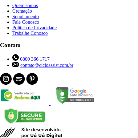
Quem somos
Cremação
Sepultamento
Fale Conosco
Politica de Privacidade
Trabalhe Conosco
Contato
0800 366 1717
contato@cicloassist.com.br