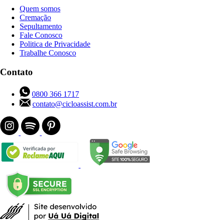
Quem somos
Cremação
Sepultamento
Fale Conosco
Politica de Privacidade
Trabalhe Conosco
Contato
0800 366 1717
contato@cicloassist.com.br