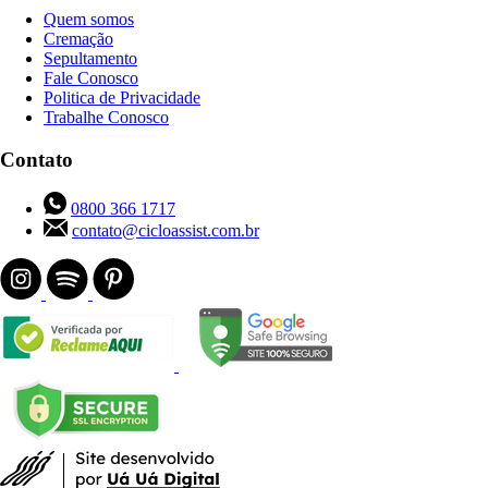
Quem somos
Cremação
Sepultamento
Fale Conosco
Politica de Privacidade
Trabalhe Conosco
Contato
0800 366 1717
contato@cicloassist.com.br