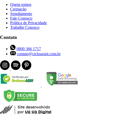
Quem somos
Cremação
Sepultamento
Fale Conosco
Politica de Privacidade
Trabalhe Conosco
Contato
0800 366 1717
contato@cicloassist.com.br