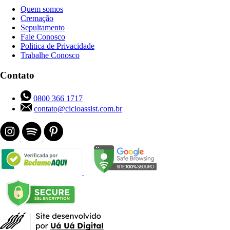
Quem somos
Cremação
Sepultamento
Fale Conosco
Politica de Privacidade
Trabalhe Conosco
Contato
0800 366 1717
contato@cicloassist.com.br