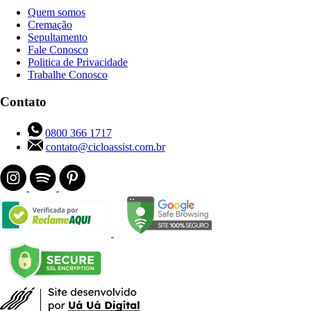
Quem somos
Cremação
Sepultamento
Fale Conosco
Politica de Privacidade
Trabalhe Conosco
Contato
0800 366 1717
contato@cicloassist.com.br