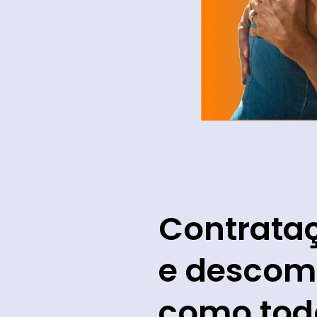
Contrata
e descom
como tod