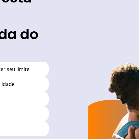
ida do
r seu limite
 idade