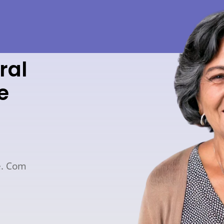
ral
e
e.
Com