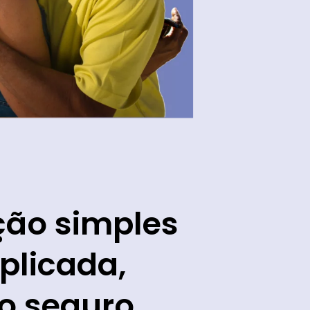
ção simples
plicada,
o seguro