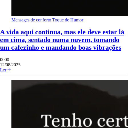
Mensages de conforto
Toque de Humor
A vida aqui continua, mas ele deve estar lá
em cima, sentado numa nuvem, tomando
um cafezinho e mandando boas vibrações
0000
12/08/2025
Ler