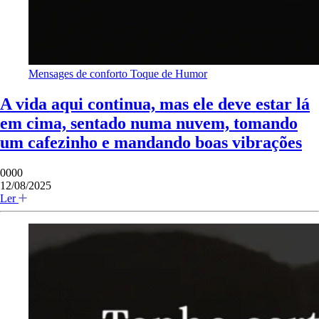
Mensages de conforto
Toque de Humor
A vida aqui continua, mas ele deve estar lá
em cima, sentado numa nuvem, tomando
um cafezinho e mandando boas vibrações
0000
12/08/2025
Ler