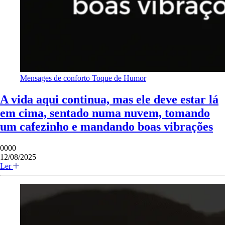
Mensages de conforto
Toque de Humor
A vida aqui continua, mas ele deve estar lá
em cima, sentado numa nuvem, tomando
um cafezinho e mandando boas vibrações
0000
12/08/2025
Ler