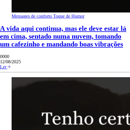
Mensages de conforto
Toque de Humor
A vida aqui continua, mas ele deve estar lá
em cima, sentado numa nuvem, tomando
um cafezinho e mandando boas vibrações
0000
12/08/2025
Ler