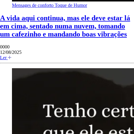
Mensages de conforto
Toque de Humor
A vida aqui continua, mas ele deve estar lá
em cima, sentado numa nuvem, tomando
um cafezinho e mandando boas vibrações
0000
12/08/2025
Ler