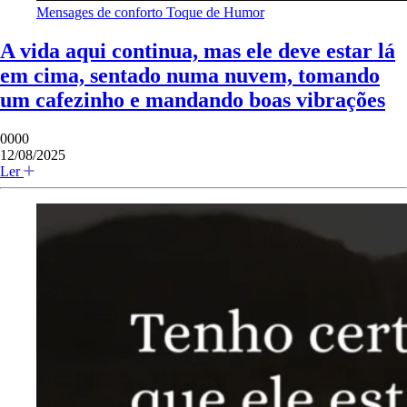
Mensages de conforto
Toque de Humor
A vida aqui continua, mas ele deve estar lá
em cima, sentado numa nuvem, tomando
um cafezinho e mandando boas vibrações
0000
12/08/2025
Ler