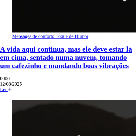
Mensages de conforto
Toque de Humor
A vida aqui continua, mas ele deve estar lá
em cima, sentado numa nuvem, tomando
um cafezinho e mandando boas vibrações
0000
12/08/2025
Ler