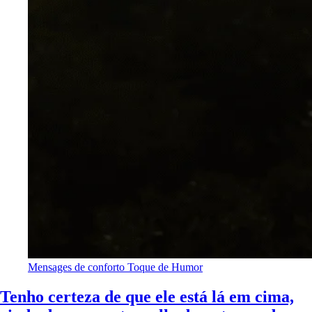
Mensages de conforto
Toque de Humor
Tenho certeza de que ele está lá em cima,