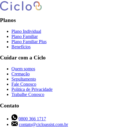
Planos
Plano Individual
Plano Familiar
Plano Familiar Plus
Benefícios
Cuidar com a Ciclo
Quem somos
Cremação
Sepultamento
Fale Conosco
Politica de Privacidade
Trabalhe Conosco
Contato
0800 366 1717
contato@cicloassist.com.br