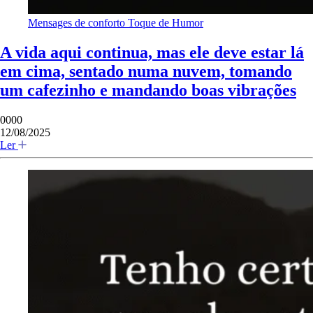
Mensages de conforto
Toque de Humor
A vida aqui continua, mas ele deve estar lá
em cima, sentado numa nuvem, tomando
um cafezinho e mandando boas vibrações
0000
12/08/2025
Ler