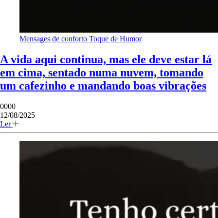
Mensages de conforto
Toque de Humor
A vida aqui continua, mas ele deve estar lá
em cima, sentado numa nuvem, tomando
um cafezinho e mandando boas vibrações
0000
12/08/2025
Ler