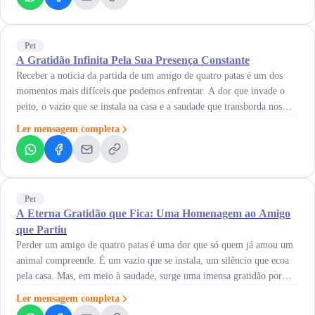
Pet
A Gratidão Infinita Pela Sua Presença Constante
Receber a notícia da partida de um amigo de quatro patas é um dos
momentos mais difíceis que podemos enfrentar. A dor que invade o
peito, o vazio que se instala na casa e a saudade que transborda nos
olhos são sentimentos avassaladores. É nesse momento que a
Ler mensagem completa
mensagem conforto perda pet animal se torna &hellip; Continued
Pet
A Eterna Gratidão que Fica: Uma Homenagem ao Amigo
que Partiu
Perder um amigo de quatro patas é uma dor que só quem já amou um
animal compreende. É um vazio que se instala, um silêncio que ecoa
pela casa. Mas, em meio à saudade, surge uma imensa gratidão por
todo o cuidado e amor que ele recebeu. Esta é uma mensagem de
Ler mensagem completa
conforto pela perda &hellip; Continued