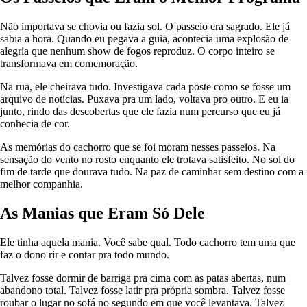
Não importava se chovia ou fazia sol. O passeio era sagrado. Ele já
sabia a hora. Quando eu pegava a guia, acontecia uma explosão de
alegria que nenhum show de fogos reproduz. O corpo inteiro se
transformava em comemoração.
Na rua, ele cheirava tudo. Investigava cada poste como se fosse um
arquivo de notícias. Puxava pra um lado, voltava pro outro. E eu ia
junto, rindo das descobertas que ele fazia num percurso que eu já
conhecia de cor.
As memórias do cachorro que se foi moram nesses passeios. Na
sensação do vento no rosto enquanto ele trotava satisfeito. No sol do
fim de tarde que dourava tudo. Na paz de caminhar sem destino com a
melhor companhia.
As Manias que Eram Só Dele
Ele tinha aquela mania. Você sabe qual. Todo cachorro tem uma que
faz o dono rir e contar pra todo mundo.
Talvez fosse dormir de barriga pra cima com as patas abertas, num
abandono total. Talvez fosse latir pra própria sombra. Talvez fosse
roubar o lugar no sofá no segundo em que você levantava. Talvez