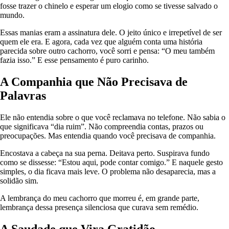
fosse trazer o chinelo e esperar um elogio como se tivesse salvado o
mundo.
Essas manias eram a assinatura dele. O jeito único e irrepetível de ser
quem ele era. E agora, cada vez que alguém conta uma história
parecida sobre outro cachorro, você sorri e pensa: “O meu também
fazia isso.” E esse pensamento é puro carinho.
A Companhia que Não Precisava de
Palavras
Ele não entendia sobre o que você reclamava no telefone. Não sabia o
que significava “dia ruim”. Não compreendia contas, prazos ou
preocupações. Mas entendia quando você precisava de companhia.
Encostava a cabeça na sua perna. Deitava perto. Suspirava fundo
como se dissesse: “Estou aqui, pode contar comigo.” E naquele gesto
simples, o dia ficava mais leve. O problema não desaparecia, mas a
solidão sim.
A lembrança do meu cachorro que morreu é, em grande parte,
lembrança dessa presença silenciosa que curava sem remédio.
A Saudade que Vira Gratidão