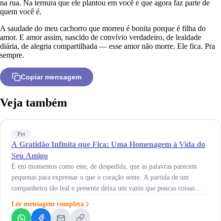
na rua. Na ternura que ele plantou em você e que agora faz parte de
quem você é.
A saudade do meu cachorro que morreu é bonita porque é filha do
amor. E amor assim, nascido de convívio verdadeiro, de lealdade
diária, de alegria compartilhada — esse amor não morre. Ele fica. Pra
sempre.
Copiar mensagem
Veja também
Pet
A Gratidão Infinita que Fica: Uma Homenagem à Vida do
Seu Amigo
É em momentos como este, de despedida, que as palavras parecem
pequenas para expressar o que o coração sente. A partida de um
companheiro tão leal e presente deixa um vazio que poucas coisas
conseguem preencher. Receba esta mensagem conforto perda pet
Ler mensagem completa
animal como um abraço caloroso, um ombro amigo para este
momento de saudade. &hellip; Continued