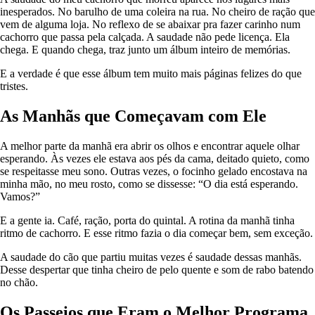
inesperados. No barulho de uma coleira na rua. No cheiro de ração que
vem de alguma loja. No reflexo de se abaixar pra fazer carinho num
cachorro que passa pela calçada. A saudade não pede licença. Ela
chega. E quando chega, traz junto um álbum inteiro de memórias.
E a verdade é que esse álbum tem muito mais páginas felizes do que
tristes.
As Manhãs que Começavam com Ele
A melhor parte da manhã era abrir os olhos e encontrar aquele olhar
esperando. Às vezes ele estava aos pés da cama, deitado quieto, como
se respeitasse meu sono. Outras vezes, o focinho gelado encostava na
minha mão, no meu rosto, como se dissesse: “O dia está esperando.
Vamos?”
E a gente ia. Café, ração, porta do quintal. A rotina da manhã tinha
ritmo de cachorro. E esse ritmo fazia o dia começar bem, sem exceção.
A saudade do cão que partiu muitas vezes é saudade dessas manhãs.
Desse despertar que tinha cheiro de pelo quente e som de rabo batendo
no chão.
Os Passeios que Eram o Melhor Programa