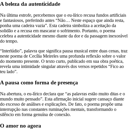
A beleza da autenticidade
Na última estrofe, percebemos que o eu-lírico recusa fundos artificiais
e fantasiosos, preferindo antes “Não… Neste espaço que ainda resta,
ponha uma cadeira vazia”. Esta cadeira simboliza a aceitação da
solidão e a recusa em mascarar o sofrimento. Portanto, o poema
celebra a autenticidade mesmo diante da dor e da passagem inexorável
do tempo.
“Interlúdio”, palavra que significa pausa musical entre duas cenas, traz
neste poema de Cecília Meireles uma profunda reflexão sobre o valor
do momento presente. O texto curto, publicado em sua obra poética,
revela uma intimidade singular através dos versos repetidos “Fico ao
teu lado”.
A pausa como forma de presença
Na abertura, o eu-lírico declara que “as palavras estão muito ditas e o
mundo muito pensado”. Esta afirmação inicial sugere cansaço diante
do excesso de análises e explicações. De fato, o poema propõe uma
interrupção nas constantes ruminações mentais, transformando o
silêncio em forma genuína de conexão.
O amor no agora