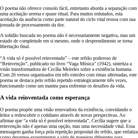
O poema não oferece consolo fácil, entretanto aborda a separação com
uma aceitação serena e quase ritual. Para muitos enlutados, esta
aceitação da ausência como parte natural do ciclo vital ressoa com sua
jornada de processamento da dor.
A solidão buscada no poema não é necessariamente negativa, mas um
estado de completude em si mesmo, onde o desprendimento se torna
libertação final.
“A vida só é possível reinventada” – este refrão poderoso de
“Reinvenção”, publicado no livro “Vaga Música” (1942), sintetiza a
visão transformadora de Cecília Meireles sobre a existência humana.
Com 26 versos organizados em três estrofes com rimas alternadas, este
poema se destaca pelo refrão repetido estrategicamente três vezes,
funcionando como um mantra para enfrentar os desafios da vida.
A vida reinventada como esperança
O poema propõe uma visão renovadora da existência, convidando o
leitor a redescobrir o cotidiano através de novas perspectivas. Ao
afirmar que “a vida só é possível reinventada”, Cecília sugere que a
reinvenção não é apenas uma opção, mas uma necessidade vital. Essa
mensagem ganha força pela repetição proposital do refrão, que enfatiza
como devemos experimentar a vida de maneiras diferentes para