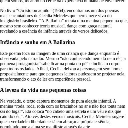
quem somos, tocando no cerne da experiência humana de envelhecer.
No livro “Ou isto ou aquilo” (1964), encontramos um dos poemas
mais encantadores de Cecília Meireles que permanece vivo no
imaginário brasileiro. “A Bailarina” retrata uma menina pequenina que,
mesmo sem conhecer teoria musical, dança com graça natural,
revelando a essência da infância através de versos delicados.
Infância e sonho em A Bailarina
Este poema foca na imagem de uma criança que dança enquanto é
observada pelo narrador. Mesmo “não conhecendo nem dó nem ré”, a
pequena protagonista “sabe ficar na ponta do pé” e inclina o corpo
para todos os lados. Afinal, Cecília deixou a personagem sem nome
propositalmente para que pequenas leitoras pudessem se projetar nela,
transformando o ato de ler em experiência pessoal.
A leveza da vida nas pequenas coisas
Na verdade, o texto captura momentos de pura alegria infantil. A
menina “roda, roda, roda com os bracinhos no ar e não fica tonta nem
sai do lugar”. Ela coloca “no cabelo uma estrela e um véu e diz que
caiu do céu”. Através destes versos musicais, Cecília Meireles sugere
que a verdadeira liberdade está em abraçar a própria essência,
permitindo que a alma se manifeste através da arte.