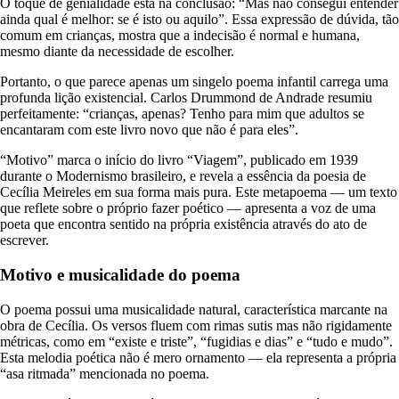
O toque de genialidade está na conclusão: “Mas não consegui entender
ainda qual é melhor: se é isto ou aquilo”. Essa expressão de dúvida, tão
comum em crianças, mostra que a indecisão é normal e humana,
mesmo diante da necessidade de escolher.
Portanto, o que parece apenas um singelo poema infantil carrega uma
profunda lição existencial. Carlos Drummond de Andrade resumiu
perfeitamente: “crianças, apenas? Tenho para mim que adultos se
encantaram com este livro novo que não é para eles”.
“Motivo” marca o início do livro “Viagem”, publicado em 1939
durante o Modernismo brasileiro, e revela a essência da poesia de
Cecília Meireles em sua forma mais pura. Este metapoema — um texto
que reflete sobre o próprio fazer poético — apresenta a voz de uma
poeta que encontra sentido na própria existência através do ato de
escrever.
Motivo e musicalidade do poema
O poema possui uma musicalidade natural, característica marcante na
obra de Cecília. Os versos fluem com rimas sutis mas não rigidamente
métricas, como em “existe e triste”, “fugidias e dias” e “tudo e mudo”.
Esta melodia poética não é mero ornamento — ela representa a própria
“asa ritmada” mencionada no poema.