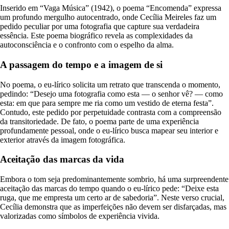
Inserido em “Vaga Música” (1942), o poema “Encomenda” expressa
um profundo mergulho autocentrado, onde Cecília Meireles faz um
pedido peculiar por uma fotografia que capture sua verdadeira
essência. Este poema biográfico revela as complexidades da
autoconsciência e o confronto com o espelho da alma.
A passagem do tempo e a imagem de si
No poema, o eu-lírico solicita um retrato que transcenda o momento,
pedindo: “Desejo uma fotografia como esta — o senhor vê? — como
esta: em que para sempre me ria como um vestido de eterna festa”.
Contudo, este pedido por perpetuidade contrasta com a compreensão
da transitoriedade. De fato, o poema parte de uma experiência
profundamente pessoal, onde o eu-lírico busca mapear seu interior e
exterior através da imagem fotográfica.
Aceitação das marcas da vida
Embora o tom seja predominantemente sombrio, há uma surpreendente
aceitação das marcas do tempo quando o eu-lírico pede: “Deixe esta
ruga, que me empresta um certo ar de sabedoria”. Neste verso crucial,
Cecília demonstra que as imperfeições não devem ser disfarçadas, mas
valorizadas como símbolos de experiência vivida.