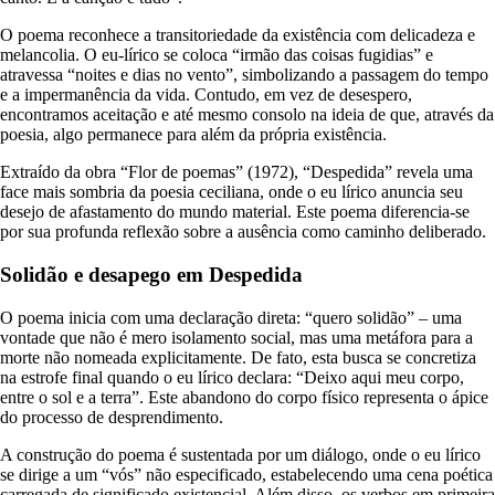
O poema reconhece a transitoriedade da existência com delicadeza e
melancolia. O eu-lírico se coloca “irmão das coisas fugidias” e
atravessa “noites e dias no vento”, simbolizando a passagem do tempo
e a impermanência da vida. Contudo, em vez de desespero,
encontramos aceitação e até mesmo consolo na ideia de que, através da
poesia, algo permanece para além da própria existência.
Extraído da obra “Flor de poemas” (1972), “Despedida” revela uma
face mais sombria da poesia ceciliana, onde o eu lírico anuncia seu
desejo de afastamento do mundo material. Este poema diferencia-se
por sua profunda reflexão sobre a ausência como caminho deliberado.
Solidão e desapego em Despedida
O poema inicia com uma declaração direta: “quero solidão” – uma
vontade que não é mero isolamento social, mas uma metáfora para a
morte não nomeada explicitamente. De fato, esta busca se concretiza
na estrofe final quando o eu lírico declara: “Deixo aqui meu corpo,
entre o sol e a terra”. Este abandono do corpo físico representa o ápice
do processo de desprendimento.
A construção do poema é sustentada por um diálogo, onde o eu lírico
se dirige a um “vós” não especificado, estabelecendo uma cena poética
carregada de significado existencial. Além disso, os verbos em primeira