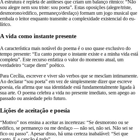
A estrutura é repleta de antíteses que criam um balanço rítmico: “Não
sou alegre nem sou triste: sou poeta”. Estas oposições (alegre/triste,
desmorono/edifico, permaneço/desfaço) formam um jogo musical que
embala o leitor enquanto transmite a complexidade existencial do eu-
lírico.
A vida como instante presente
A característica mais notável do poema é o uso quase exclusivo do
tempo presente: “Eu canto porque o instante existe e a minha vida está
completa”. Este recurso enfatiza o valor do momento atual, um
verdadeiro “carpe diem” poético.
Para Cecília, escrever e viver são verbos que se mesclam intimamente.
Ao declarar “sou poeta” em vez de simplesmente dizer que escreve
poesia, ela afirma que sua identidade está fundamentalmente ligada à
sua arte. O poema celebra a vida no presente imediato, sem apego ao
passado ou ansiedade pelo futuro.
Lições de aceitação e poesia
“Motivo” nos ensina a aceitar as incertezas: “Se desmorono ou se
edifico, se permaneço ou me desfaço — não sei, não sei. Não sei se
fico ou passo”. Apesar disso, há uma certeza inabalável: “Sei que
canto. E a canção é tudo”.