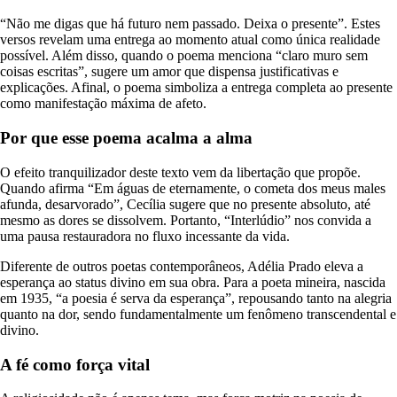
“Não me digas que há futuro nem passado. Deixa o presente”. Estes
versos revelam uma entrega ao momento atual como única realidade
possível. Além disso, quando o poema menciona “claro muro sem
coisas escritas”, sugere um amor que dispensa justificativas e
explicações. Afinal, o poema simboliza a entrega completa ao presente
como manifestação máxima de afeto.
Por que esse poema acalma a alma
O efeito tranquilizador deste texto vem da libertação que propõe.
Quando afirma “Em águas de eternamente, o cometa dos meus males
afunda, desarvorado”, Cecília sugere que no presente absoluto, até
mesmo as dores se dissolvem. Portanto, “Interlúdio” nos convida a
uma pausa restauradora no fluxo incessante da vida.
Diferente de outros poetas contemporâneos, Adélia Prado eleva a
esperança ao status divino em sua obra. Para a poeta mineira, nascida
em 1935, “a poesia é serva da esperança”, repousando tanto na alegria
quanto na dor, sendo fundamentalmente um fenômeno transcendental e
divino.
A fé como força vital