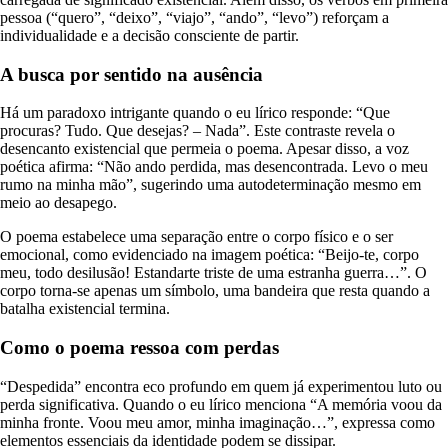
pessoa (“quero”, “deixo”, “viajo”, “ando”, “levo”) reforçam a
individualidade e a decisão consciente de partir.
A busca por sentido na ausência
Há um paradoxo intrigante quando o eu lírico responde: “Que
procuras? Tudo. Que desejas? – Nada”. Este contraste revela o
desencanto existencial que permeia o poema. Apesar disso, a voz
poética afirma: “Não ando perdida, mas desencontrada. Levo o meu
rumo na minha mão”, sugerindo uma autodeterminação mesmo em
meio ao desapego.
O poema estabelece uma separação entre o corpo físico e o ser
emocional, como evidenciado na imagem poética: “Beijo-te, corpo
meu, todo desilusão! Estandarte triste de uma estranha guerra…”. O
corpo torna-se apenas um símbolo, uma bandeira que resta quando a
batalha existencial termina.
Como o poema ressoa com perdas
“Despedida” encontra eco profundo em quem já experimentou luto ou
perda significativa. Quando o eu lírico menciona “A memória voou da
minha fronte. Voou meu amor, minha imaginação…”, expressa como
elementos essenciais da identidade podem se dissipar.