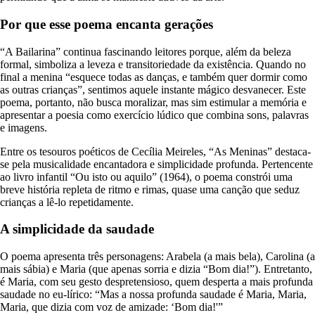
Por que esse poema encanta gerações
“A Bailarina” continua fascinando leitores porque, além da beleza
formal, simboliza a leveza e transitoriedade da existência. Quando no
final a menina “esquece todas as danças, e também quer dormir como
as outras crianças”, sentimos aquele instante mágico desvanecer. Este
poema, portanto, não busca moralizar, mas sim estimular a memória e
apresentar a poesia como exercício lúdico que combina sons, palavras
e imagens.
Entre os tesouros poéticos de Cecília Meireles, “As Meninas” destaca-
se pela musicalidade encantadora e simplicidade profunda. Pertencente
ao livro infantil “Ou isto ou aquilo” (1964), o poema constrói uma
breve história repleta de ritmo e rimas, quase uma canção que seduz
crianças a lê-lo repetidamente.
A simplicidade da saudade
O poema apresenta três personagens: Arabela (a mais bela), Carolina (a
mais sábia) e Maria (que apenas sorria e dizia “Bom dia!”). Entretanto,
é Maria, com seu gesto despretensioso, quem desperta a mais profunda
saudade no eu-lírico: “Mas a nossa profunda saudade é Maria, Maria,
Maria, que dizia com voz de amizade: ‘Bom dia!'”