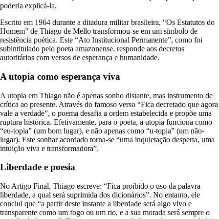
poderia explicá-la.
Escrito em 1964 durante a ditadura militar brasileira, “Os Estatutos do
Homem” de Thiago de Mello transformou-se em um símbolo de
resistência poética. Este “Ato Institucional Permanente”, como foi
subintitulado pelo poeta amazonense, responde aos decretos
autoritários com versos de esperança e humanidade.
A utopia como esperança viva
A utopia em Thiago não é apenas sonho distante, mas instrumento de
crítica ao presente. Através do famoso verso “Fica decretado que agora
vale a verdade”, o poema desafia a ordem estabelecida e propõe uma
ruptura histórica. Efetivamente, para o poeta, a utopia funciona como
“eu-topia” (um bom lugar), e não apenas como “u-topia” (um não-
lugar). Este sonhar acordado torna-se “uma inquietação desperta, uma
intuição viva e transformadora”.
Liberdade e poesia
No Artigo Final, Thiago escreve: “Fica proibido o uso da palavra
liberdade, a qual será suprimida dos dicionários”. No entanto, ele
conclui que “a partir deste instante a liberdade será algo vivo e
transparente como um fogo ou um rio, e a sua morada será sempre o