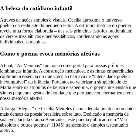
A beleza do cotidiano infantil
Através de ações simples e visuais, Cecília aproxima o universo
poético da realidade do pequeno leitor. A estrutura métrica do poema
revela uma forma elaborada – nas seis primeiras estrofes predominam
os versos trissilábicos e pentassilábicos, condensando as ações
individuais das meninas.
Como o poema evoca memórias afetivas
Afinal, “As Meninas” funciona como portal para nossas próprias
lembranças infantis. A construção meticulosa e as rimas emparelhadas
capturam a essência do que Cecília chamava de “intensidade poética
inextinguível” da infância. Portanto, ao valorizar a simplicidade de
Maria sobre os atributos de beleza e sabedoria, o poema nos ensina que
são os pequenos gestos de bondade que permanecem eternamente em
nossa memória afetiva.
A longa “Elegia ” de Cecília Meireles é considerada um dos momentos
mais densos da poesia brasileira sobre luto. Dedicado à memória de
sua avó, Jacinta Garcia Benevides, este poema publicado em “Mar
absoluto e outros poemas” (1945) transcende o simples testemunho
afetivo.