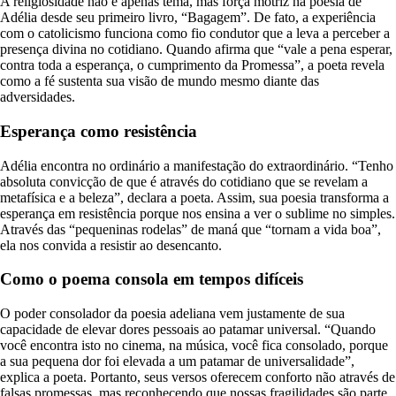
A religiosidade não é apenas tema, mas força motriz na poesia de
Adélia desde seu primeiro livro, “Bagagem”. De fato, a experiência
com o catolicismo funciona como fio condutor que a leva a perceber a
presença divina no cotidiano. Quando afirma que “vale a pena esperar,
contra toda a esperança, o cumprimento da Promessa”, a poeta revela
como a fé sustenta sua visão de mundo mesmo diante das
adversidades.
Esperança como resistência
Adélia encontra no ordinário a manifestação do extraordinário. “Tenho
absoluta convicção de que é através do cotidiano que se revelam a
metafísica e a beleza”, declara a poeta. Assim, sua poesia transforma a
esperança em resistência porque nos ensina a ver o sublime no simples.
Através das “pequeninas rodelas” de maná que “tornam a vida boa”,
ela nos convida a resistir ao desencanto.
Como o poema consola em tempos difíceis
O poder consolador da poesia adeliana vem justamente de sua
capacidade de elevar dores pessoais ao patamar universal. “Quando
você encontra isto no cinema, na música, você fica consolado, porque
a sua pequena dor foi elevada a um patamar de universalidade”,
explica a poeta. Portanto, seus versos oferecem conforto não através de
falsas promessas, mas reconhecendo que nossas fragilidades são parte