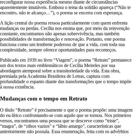
reconfigurar nossa experiência mesmo diante de circunstâncias
aparentemente imutáveis. Embora o tema da solidão apareça (“Não te
encontro, não te alcanço…”), o poema se encerra com esperança.
A lição central do poema ressoa particularmente com quem enfrenta
mudanças ou perdas. Cecília nos ensina que, por meio da reinvenção
constante, encontramos não apenas sobrevivência, mas também
possibilidades de transformação e renovação. Portanto, este poema
funciona como um lembrete poderoso de que a vida, com toda sua
complexidade, sempre oferece oportunidades para recomeços.
Publicado em 1939 no livro “Viagem”, o poema “Retrato” permanece
um dos textos mais emblemáticos de Cecília Meireles por sua
abordagem atemporal sobre a transitoriedade da vida. Esta obra,
premiada pela Academia Brasileira de Letras, captura com
profundidade o espanto diante das transformações que o tempo impõe
à nossa existência.
Mudanças com o tempo em Retrato
O título “Retrato” é precisamente o que o poema propõe: uma imagem
do eu-lírico confrontando-se com aquilo que se tornou. Nos primeiros
versos, encontramos uma pessoa que se descreve como “triste”,
“magra”, de “olhos vazios” e “lábio amargo”, características que
anteriormente não possuía. Essa enumeração, feita com os advérbios