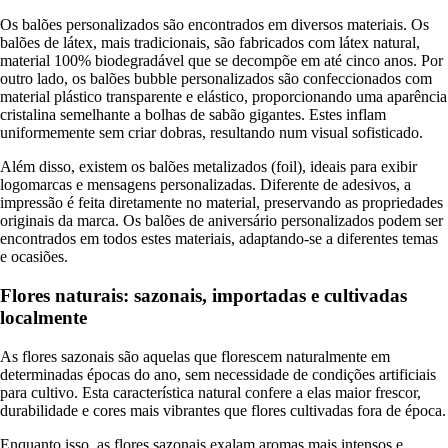
Os balões personalizados são encontrados em diversos materiais. Os
balões de látex, mais tradicionais, são fabricados com látex natural,
material 100% biodegradável que se decompõe em até cinco anos. Por
outro lado, os balões bubble personalizados são confeccionados com
material plástico transparente e elástico, proporcionando uma aparência
cristalina semelhante a bolhas de sabão gigantes. Estes inflam
uniformemente sem criar dobras, resultando num visual sofisticado.
Além disso, existem os balões metalizados (foil), ideais para exibir
logomarcas e mensagens personalizadas. Diferente de adesivos, a
impressão é feita diretamente no material, preservando as propriedades
originais da marca. Os balões de aniversário personalizados podem ser
encontrados em todos estes materiais, adaptando-se a diferentes temas
e ocasiões.
Flores naturais: sazonais, importadas e cultivadas
localmente
As flores sazonais são aquelas que florescem naturalmente em
determinadas épocas do ano, sem necessidade de condições artificiais
para cultivo. Esta característica natural confere a elas maior frescor,
durabilidade e cores mais vibrantes que flores cultivadas fora de época.
Enquanto isso, as flores sazonais exalam aromas mais intensos e