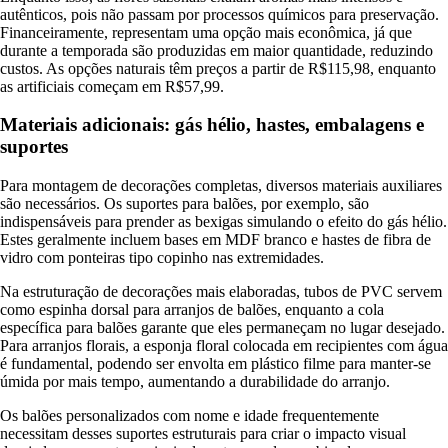
autênticos, pois não passam por processos químicos para preservação.
Financeiramente, representam uma opção mais econômica, já que
durante a temporada são produzidas em maior quantidade, reduzindo
custos. As opções naturais têm preços a partir de R$115,98, enquanto
as artificiais começam em R$57,99.
Materiais adicionais: gás hélio, hastes, embalagens e
suportes
Para montagem de decorações completas, diversos materiais auxiliares
são necessários. Os suportes para balões, por exemplo, são
indispensáveis para prender as bexigas simulando o efeito do gás hélio.
Estes geralmente incluem bases em MDF branco e hastes de fibra de
vidro com ponteiras tipo copinho nas extremidades.
Na estruturação de decorações mais elaboradas, tubos de PVC servem
como espinha dorsal para arranjos de balões, enquanto a cola
específica para balões garante que eles permaneçam no lugar desejado.
Para arranjos florais, a esponja floral colocada em recipientes com água
é fundamental, podendo ser envolta em plástico filme para manter-se
úmida por mais tempo, aumentando a durabilidade do arranjo.
Os balões personalizados com nome e idade frequentemente
necessitam desses suportes estruturais para criar o impacto visual