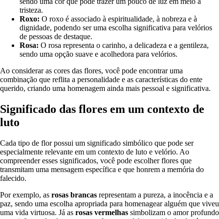
sendo uma cor que pode trazer um pouco de luz em meio à
tristeza.
Roxo:
O roxo é associado à espiritualidade, à nobreza e à
dignidade, podendo ser uma escolha significativa para velórios
de pessoas de destaque.
Rosa:
O rosa representa o carinho, a delicadeza e a gentileza,
sendo uma opção suave e acolhedora para velórios.
Ao considerar as cores das flores, você pode encontrar uma
combinação que reflita a personalidade e as características do ente
querido, criando uma homenagem ainda mais pessoal e significativa.
Significado das flores em um contexto de
luto
Cada tipo de flor possui um significado simbólico que pode ser
especialmente relevante em um contexto de luto e velório. Ao
compreender esses significados, você pode escolher flores que
transmitam uma mensagem específica e que honrem a memória do
falecido.
Por exemplo, as
rosas brancas
representam a pureza, a inocência e a
paz, sendo uma escolha apropriada para homenagear alguém que viveu
uma vida virtuosa. Já as
rosas vermelhas
simbolizam o amor profundo