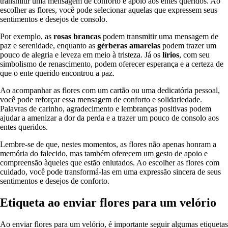
transmitir uma mensagem de conforto e apoio aos entes queridos. Ao
escolher as flores, você pode selecionar aquelas que expressem seus
sentimentos e desejos de consolo.
Por exemplo, as
rosas brancas
podem transmitir uma mensagem de
paz e serenidade, enquanto as
gérberas amarelas
podem trazer um
pouco de alegria e leveza em meio à tristeza. Já os
lírios
, com seu
simbolismo de renascimento, podem oferecer esperança e a certeza de
que o ente querido encontrou a paz.
Ao acompanhar as flores com um cartão ou uma dedicatória pessoal,
você pode reforçar essa mensagem de conforto e solidariedade.
Palavras de carinho, agradecimento e lembranças positivas podem
ajudar a amenizar a dor da perda e a trazer um pouco de consolo aos
entes queridos.
Lembre-se de que, nestes momentos, as flores não apenas honram a
memória do falecido, mas também oferecem um gesto de apoio e
compreensão àqueles que estão enlutados. Ao escolher as flores com
cuidado, você pode transformá-las em uma expressão sincera de seus
sentimentos e desejos de conforto.
Etiqueta ao enviar flores para um velório
Ao enviar flores para um velório, é importante seguir algumas etiquetas