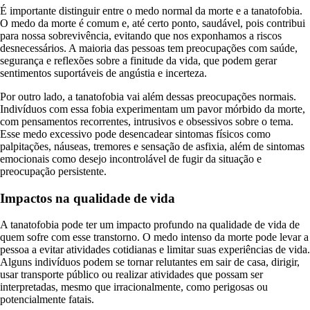
É importante distinguir entre o medo normal da morte e a tanatofobia.
O medo da morte é comum e, até certo ponto, saudável, pois contribui
para nossa sobrevivência, evitando que nos exponhamos a riscos
desnecessários. A maioria das pessoas tem preocupações com saúde,
segurança e reflexões sobre a finitude da vida, que podem gerar
sentimentos suportáveis de angústia e incerteza.
Por outro lado, a tanatofobia vai além dessas preocupações normais.
Indivíduos com essa fobia experimentam um pavor mórbido da morte,
com pensamentos recorrentes, intrusivos e obsessivos sobre o tema.
Esse medo excessivo pode desencadear sintomas físicos como
palpitações, náuseas, tremores e sensação de asfixia, além de sintomas
emocionais como desejo incontrolável de fugir da situação e
preocupação persistente.
Impactos na qualidade de vida
A tanatofobia pode ter um impacto profundo na qualidade de vida de
quem sofre com esse transtorno. O medo intenso da morte pode levar a
pessoa a evitar atividades cotidianas e limitar suas experiências de vida.
Alguns indivíduos podem se tornar relutantes em sair de casa, dirigir,
usar transporte público ou realizar atividades que possam ser
interpretadas, mesmo que irracionalmente, como perigosas ou
potencialmente fatais.