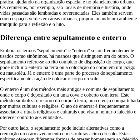
prática, ajudando na organização espacial e no planejamento urbano.
Os cemitérios, por exemplo, são locais de memória e história, onde
vidas passadas são lembradas e reverenciadas. Eles também servem
como espaços verdes em áreas urbanas, proporcionando um ambiente
tranquilo para a reflexão e o luto.
Diferença entre sepultamento e enterro
Embora os termos “sepultamento” e “enterro” sejam frequentemente
usados como sinônimos, há nuances que distinguem um do outro. O
sepultamento refere-se ao rito completo de disposição do corpo, que
pode incluir o enterro na terra ou a colocação do corpo em um jazigo
ou mausoléu. Já o enterro é uma parte do processo de sepultamento,
especificamente a ação de colocar o corpo no solo.
O enterro é um dos métodos mais antigos e comuns de sepultamento,
onde o corpo é depositado em uma cova e coberto com terra. Este
método simboliza o retorno do corpo à terra, uma crença compartilhada
por muitas culturas e religiões. O ato de enterrar é frequentemente
associado a rituais religiosos e culturais que visam honrar o falecido e
oferecer conforto aos enlutados.
Por outro lado, o sepultamento pode incluir alternativas como a
cremação ou o armazenamento em estruturas acima do solo. Estas
práticas oferecem diferentes formas de prestar homenagem ao falecido