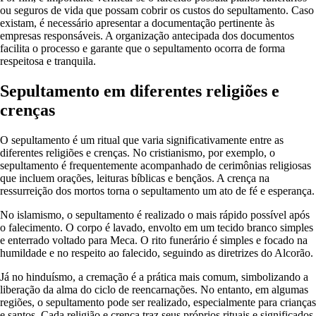
ou seguros de vida que possam cobrir os custos do sepultamento. Caso
existam, é necessário apresentar a documentação pertinente às
empresas responsáveis. A organização antecipada dos documentos
facilita o processo e garante que o sepultamento ocorra de forma
respeitosa e tranquila.
Sepultamento em diferentes religiões e
crenças
O sepultamento é um ritual que varia significativamente entre as
diferentes religiões e crenças. No cristianismo, por exemplo, o
sepultamento é frequentemente acompanhado de cerimônias religiosas
que incluem orações, leituras bíblicas e bençãos. A crença na
ressurreição dos mortos torna o sepultamento um ato de fé e esperança.
No islamismo, o sepultamento é realizado o mais rápido possível após
o falecimento. O corpo é lavado, envolto em um tecido branco simples
e enterrado voltado para Meca. O rito funerário é simples e focado na
humildade e no respeito ao falecido, seguindo as diretrizes do Alcorão.
Já no hinduísmo, a cremação é a prática mais comum, simbolizando a
liberação da alma do ciclo de reencarnações. No entanto, em algumas
regiões, o sepultamento pode ser realizado, especialmente para crianças
e santos. Cada religião e crença traz seus próprios rituais e significados