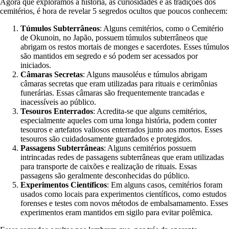
Agora que exploramos a história, as curiosidades e as tradições dos
cemitérios, é hora de revelar 5 segredos ocultos que poucos conhecem:
Túmulos Subterrâneos
: Alguns cemitérios, como o Cemitério
de Okunoin, no Japão, possuem túmulos subterrâneos que
abrigam os restos mortais de monges e sacerdotes. Esses túmulos
são mantidos em segredo e só podem ser acessados por
iniciados.
Câmaras Secretas
: Alguns mausoléus e túmulos abrigam
câmaras secretas que eram utilizadas para rituais e cerimônias
funerárias. Essas câmaras são frequentemente trancadas e
inacessíveis ao público.
Tesouros Enterrados
: Acredita-se que alguns cemitérios,
especialmente aqueles com uma longa história, podem conter
tesouros e artefatos valiosos enterrados junto aos mortos. Esses
tesouros são cuidadosamente guardados e protegidos.
Passagens Subterrâneas
: Alguns cemitérios possuem
intrincadas redes de passagens subterrâneas que eram utilizadas
para transporte de caixões e realização de rituais. Essas
passagens são geralmente desconhecidas do público.
Experimentos Científicos
: Em alguns casos, cemitérios foram
usados como locais para experimentos científicos, como estudos
forenses e testes com novos métodos de embalsamamento. Esses
experimentos eram mantidos em sigilo para evitar polêmica.