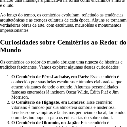
marcou uma mudança significativa na forma como encaramos a morte
e o luto.
Ao longo do tempo, os cemitérios evoluíram, refletindo as tendências
arquitetônicas e as crenças culturais de cada época. Alguns se tornaram
verdadeiras obras de arte, com esculturas, mausoléus e monumentos
impressionantes.
Curiosidades sobre Cemitérios ao Redor do
Mundo
Os cemitérios ao redor do mundo abrigam uma riqueza de histórias e
tradições fascinantes. Vamos explorar algumas dessas curiosidades:
O Cemitério de Père-Lachaise, em Paris
: Esse cemitério é
conhecido por suas belas esculturas e túmulos elaborados, que
atraem visitantes de todo o mundo. Algumas personalidades
famosas enterradas lá incluem Oscar Wilde, Édith Piaf e Jim
Morrison.
O Cemitério de Highgate, em Londres
: Esse cemitério
vitoriano é famoso por sua atmosfera sombria e misteriosa.
Lendas sobre vampiros e fantasmas permeiam o local, tornando-
o um destino popular para os entusiastas do sobrenatural.
O Cemitério de Okunoin, no Japão
: Este cemitério é