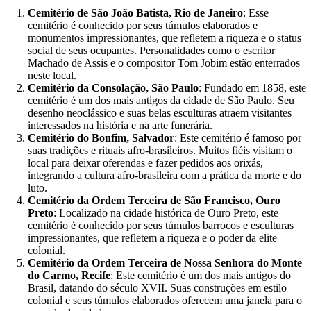
Cemitério de São João Batista, Rio de Janeiro
: Esse
cemitério é conhecido por seus túmulos elaborados e
monumentos impressionantes, que refletem a riqueza e o status
social de seus ocupantes. Personalidades como o escritor
Machado de Assis e o compositor Tom Jobim estão enterrados
neste local.
Cemitério da Consolação, São Paulo
: Fundado em 1858, este
cemitério é um dos mais antigos da cidade de São Paulo. Seu
desenho neoclássico e suas belas esculturas atraem visitantes
interessados na história e na arte funerária.
Cemitério do Bonfim, Salvador
: Este cemitério é famoso por
suas tradições e rituais afro-brasileiros. Muitos fiéis visitam o
local para deixar oferendas e fazer pedidos aos orixás,
integrando a cultura afro-brasileira com a prática da morte e do
luto.
Cemitério da Ordem Terceira de São Francisco, Ouro
Preto
: Localizado na cidade histórica de Ouro Preto, este
cemitério é conhecido por seus túmulos barrocos e esculturas
impressionantes, que refletem a riqueza e o poder da elite
colonial.
Cemitério da Ordem Terceira de Nossa Senhora do Monte
do Carmo, Recife
: Este cemitério é um dos mais antigos do
Brasil, datando do século XVII. Suas construções em estilo
colonial e seus túmulos elaborados oferecem uma janela para o