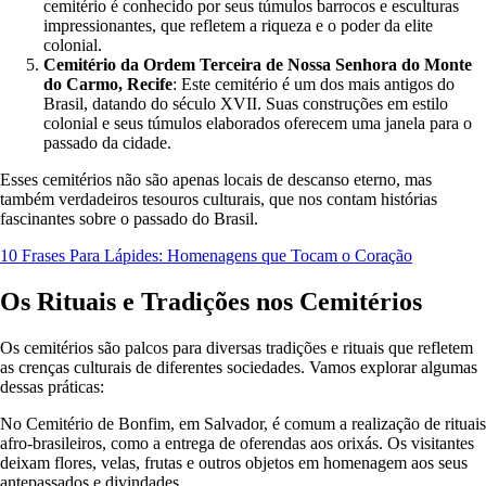
cemitério é conhecido por seus túmulos barrocos e esculturas
impressionantes, que refletem a riqueza e o poder da elite
colonial.
Cemitério da Ordem Terceira de Nossa Senhora do Monte
do Carmo, Recife
: Este cemitério é um dos mais antigos do
Brasil, datando do século XVII. Suas construções em estilo
colonial e seus túmulos elaborados oferecem uma janela para o
passado da cidade.
Esses cemitérios não são apenas locais de descanso eterno, mas
também verdadeiros tesouros culturais, que nos contam histórias
fascinantes sobre o passado do Brasil.
10 Frases Para Lápides: Homenagens que Tocam o Coração
Os Rituais e Tradições nos Cemitérios
Os cemitérios são palcos para diversas tradições e rituais que refletem
as crenças culturais de diferentes sociedades. Vamos explorar algumas
dessas práticas:
No Cemitério de Bonfim, em Salvador, é comum a realização de rituais
afro-brasileiros, como a entrega de oferendas aos orixás. Os visitantes
deixam flores, velas, frutas e outros objetos em homenagem aos seus
antepassados e divindades.