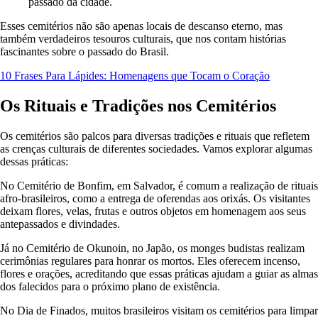
passado da cidade.
Esses cemitérios não são apenas locais de descanso eterno, mas
também verdadeiros tesouros culturais, que nos contam histórias
fascinantes sobre o passado do Brasil.
10 Frases Para Lápides: Homenagens que Tocam o Coração
Os Rituais e Tradições nos Cemitérios
Os cemitérios são palcos para diversas tradições e rituais que refletem
as crenças culturais de diferentes sociedades. Vamos explorar algumas
dessas práticas:
No Cemitério de Bonfim, em Salvador, é comum a realização de rituais
afro-brasileiros, como a entrega de oferendas aos orixás. Os visitantes
deixam flores, velas, frutas e outros objetos em homenagem aos seus
antepassados e divindades.
Já no Cemitério de Okunoin, no Japão, os monges budistas realizam
cerimônias regulares para honrar os mortos. Eles oferecem incenso,
flores e orações, acreditando que essas práticas ajudam a guiar as almas
dos falecidos para o próximo plano de existência.
No Dia de Finados, muitos brasileiros visitam os cemitérios para limpar