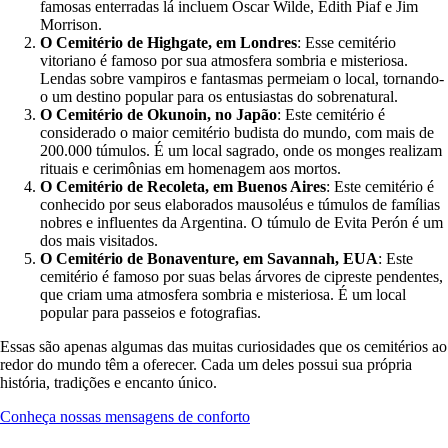
famosas enterradas lá incluem Oscar Wilde, Édith Piaf e Jim
Morrison.
O Cemitério de Highgate, em Londres
: Esse cemitério
vitoriano é famoso por sua atmosfera sombria e misteriosa.
Lendas sobre vampiros e fantasmas permeiam o local, tornando-
o um destino popular para os entusiastas do sobrenatural.
O Cemitério de Okunoin, no Japão
: Este cemitério é
considerado o maior cemitério budista do mundo, com mais de
200.000 túmulos. É um local sagrado, onde os monges realizam
rituais e cerimônias em homenagem aos mortos.
O Cemitério de Recoleta, em Buenos Aires
: Este cemitério é
conhecido por seus elaborados mausoléus e túmulos de famílias
nobres e influentes da Argentina. O túmulo de Evita Perón é um
dos mais visitados.
O Cemitério de Bonaventure, em Savannah, EUA
: Este
cemitério é famoso por suas belas árvores de cipreste pendentes,
que criam uma atmosfera sombria e misteriosa. É um local
popular para passeios e fotografias.
Essas são apenas algumas das muitas curiosidades que os cemitérios ao
redor do mundo têm a oferecer. Cada um deles possui sua própria
história, tradições e encanto único.
Conheça nossas mensagens de conforto