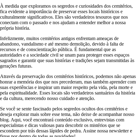
À medida que exploramos os segredos e curiosidades dos cemitérios,
fica evidente a importância de preservar esses locais históricos e
culturalmente significativos. Eles são verdadeiros tesouros que nos
conectam com o passado e nos ajudam a entender melhor a nossa
própria história.
Infelizmente, muitos cemitérios antigos enfrentam ameaças de
abandono, vandalismo e até mesmo demolição, devido à falta de
recursos e de conscientização pública. É fundamental que as
autoridades e a sociedade civil se unam para proteger esses espaços
sagrados e garantir que suas histórias e tradições sejam transmitidas às
gerações futuras.
Através da preservação dos cemitérios históricos, podemos não apenas
honrar a memória dos que nos precederam, mas também aprender com
suas experiências e inspirar um maior respeito pela vida, pela morte e
pela espiritualidade. Esses locais são verdadeiros santuários da história
e da cultura, merecendo nosso cuidado e atenção.
Se você se sente fascinado pelos segredos ocultos dos cemitérios e
deseja explorar mais sobre esse tema, não deixe de acompanhar nosso
blog. Aqui, você encontrará conteúdo exclusivo, entrevistas com
especialistas e dicas valiosas para descobrir os mistérios que se
escondem por trás dessas lápides de pedra. Assine nossa newsletter e
fique por dentro de todas as novidades!