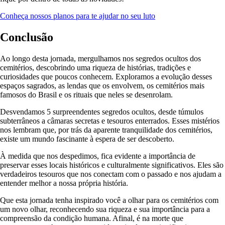
Conheça nossos planos para te ajudar no seu luto
Conclusão
Ao longo desta jornada, mergulhamos nos segredos ocultos dos
cemitérios, descobrindo uma riqueza de histórias, tradições e
curiosidades que poucos conhecem. Exploramos a evolução desses
espaços sagrados, as lendas que os envolvem, os cemitérios mais
famosos do Brasil e os rituais que neles se desenrolam.
Desvendamos 5 surpreendentes segredos ocultos, desde túmulos
subterrâneos a câmaras secretas e tesouros enterrados. Esses mistérios
nos lembram que, por trás da aparente tranquilidade dos cemitérios,
existe um mundo fascinante à espera de ser descoberto.
À medida que nos despedimos, fica evidente a importância de
preservar esses locais históricos e culturalmente significativos. Eles são
verdadeiros tesouros que nos conectam com o passado e nos ajudam a
entender melhor a nossa própria história.
Que esta jornada tenha inspirado você a olhar para os cemitérios com
um novo olhar, reconhecendo sua riqueza e sua importância para a
compreensão da condição humana. Afinal, é na morte que