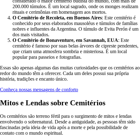
considerado o maior cemitério budista do mundo, com mais de
200.000 túmulos. É um local sagrado, onde os monges realizam
rituais e cerimônias em homenagem aos mortos.
O Cemitério de Recoleta, em Buenos Aires
: Este cemitério é
conhecido por seus elaborados mausoléus e túmulos de famílias
nobres e influentes da Argentina. O túmulo de Evita Perón é um
dos mais visitados.
O Cemitério de Bonaventure, em Savannah, EUA
: Este
cemitério é famoso por suas belas árvores de cipreste pendentes,
que criam uma atmosfera sombria e misteriosa. É um local
popular para passeios e fotografias.
Essas são apenas algumas das muitas curiosidades que os cemitérios ao
redor do mundo têm a oferecer. Cada um deles possui sua própria
história, tradições e encanto único.
Conheça nossas mensagens de conforto
Mitos e Lendas sobre Cemitérios
Os cemitérios são terreno fértil para o surgimento de mitos e lendas
envolvendo o sobrenatural. Desde a antiguidade, as pessoas têm sido
fascinadas pela ideia de vida após a morte e pela possibilidade de
contato com o mundo espiritual.