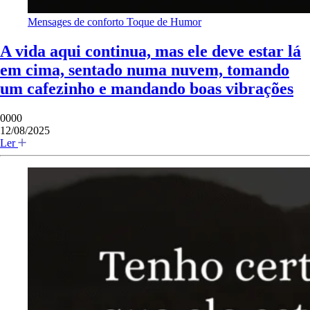
Mensages de conforto
Toque de Humor
A vida aqui continua, mas ele deve estar lá
em cima, sentado numa nuvem, tomando
um cafezinho e mandando boas vibrações
0000
12/08/2025
Ler