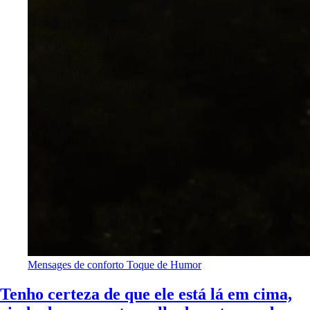
Mensages de conforto
Toque de Humor
Tenho certeza de que ele está lá em cima,