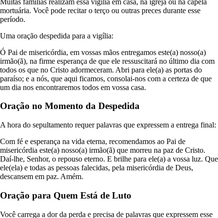
Muitas famílias realizam essa vigília em casa, na igreja ou na capela
mortuária. Você pode recitar o terço ou outras preces durante esse
período.
Uma oração despedida para a vigília:
Ó Pai de misericórdia, em vossas mãos entregamos este(a) nosso(a)
irmão(ã), na firme esperança de que ele ressuscitará no último dia com
todos os que no Cristo adormeceram. Abri para ele(a) as portas do
paraíso; e a nós, que aqui ficamos, consolai-nos com a certeza de que
um dia nos encontraremos todos em vossa casa.
Oração no Momento da Despedida
A hora do sepultamento requer palavras que expressem a entrega final:
Com fé e esperança na vida eterna, recomendamos ao Pai de
misericórdia este(a) nosso(a) irmão(ã) que morreu na paz de Cristo.
Daí-lhe, Senhor, o repouso eterno. E brilhe para ele(a) a vossa luz. Que
ele(ela) e todas as pessoas falecidas, pela misericórdia de Deus,
descansem em paz. Amém.
Oração para Quem Está de Luto
Você carrega a dor da perda e precisa de palavras que expressem esse