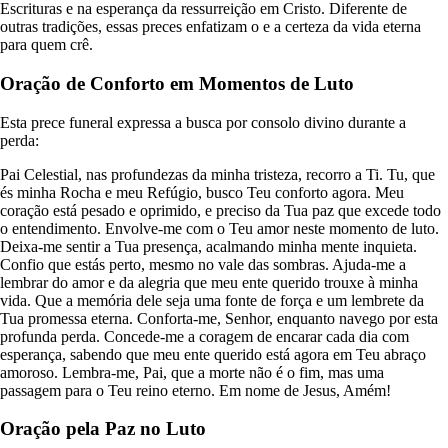
Escrituras e na esperança da ressurreição em Cristo. Diferente de
outras tradições, essas preces enfatizam o e a certeza da vida eterna
para quem crê.
Oração de Conforto em Momentos de Luto
Esta prece funeral expressa a busca por consolo divino durante a
perda:
Pai Celestial, nas profundezas da minha tristeza, recorro a Ti. Tu, que
és minha Rocha e meu Refúgio, busco Teu conforto agora. Meu
coração está pesado e oprimido, e preciso da Tua paz que excede todo
o entendimento. Envolve-me com o Teu amor neste momento de luto.
Deixa-me sentir a Tua presença, acalmando minha mente inquieta.
Confio que estás perto, mesmo no vale das sombras. Ajuda-me a
lembrar do amor e da alegria que meu ente querido trouxe à minha
vida. Que a memória dele seja uma fonte de força e um lembrete da
Tua promessa eterna. Conforta-me, Senhor, enquanto navego por esta
profunda perda. Concede-me a coragem de encarar cada dia com
esperança, sabendo que meu ente querido está agora em Teu abraço
amoroso. Lembra-me, Pai, que a morte não é o fim, mas uma
passagem para o Teu reino eterno. Em nome de Jesus, Amém!
Oração pela Paz no Luto