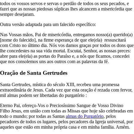
todos os vossos servos e servas o perdão de todos os seus pecados, e
fazei que as nossas piedosas súplicas lhes alcancem a misericórdia que
sempre desejaram.
Outra versão adaptada para um falecido específico:
Nas Vossas mãos, Pai de misericórdia, entregamos nosso(a) querido(a)
[nome do falecido], na firme esperança de que ele(ela) ressuscitará
com Cristo no último dia. Nós vos damos graças por todos os dons que
lhe concedestes na sua vida mortal. Escutai, Senhor, as nossas preces:
abre para ele(ela) as portas do Paraíso e, a nós que ficamos, concedei
que nos consolemos uns aos outros com as palavras da fé.
Oração de Santa Gertrudes
Santa Gertrudes, mística do século XIII, recebeu uma promessa
extraordinária de Jesus. Cada vez que esta oração é rezada com fervor,
mil almas podem ser libertadas do purgatório :
Eterno Pai, ofereço-Vos o Preciosíssimo Sangue de Vosso Divino
Filho Jesus, em união com todas as Missas que hoje são celebradas em
todo o mundo; por todas as Santas
almas do Purgatório
, pelos
pecadores de todos os lugares, pelos pecadores da Igreja universal, por
aqueles que estão em minha própria casa e em minha família. Amém.