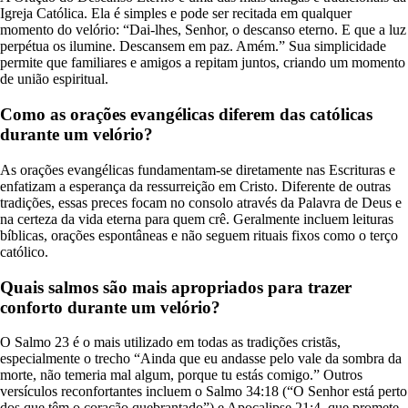
Igreja Católica. Ela é simples e pode ser recitada em qualquer
momento do velório: “Dai-lhes, Senhor, o descanso eterno. E que a luz
perpétua os ilumine. Descansem em paz. Amém.” Sua simplicidade
permite que familiares e amigos a repitam juntos, criando um momento
de união espiritual.
Como as orações evangélicas diferem das católicas
durante um velório?
As orações evangélicas fundamentam-se diretamente nas Escrituras e
enfatizam a esperança da ressurreição em Cristo. Diferente de outras
tradições, essas preces focam no consolo através da Palavra de Deus e
na certeza da vida eterna para quem crê. Geralmente incluem leituras
bíblicas, orações espontâneas e não seguem rituais fixos como o terço
católico.
Quais salmos são mais apropriados para trazer
conforto durante um velório?
O Salmo 23 é o mais utilizado em todas as tradições cristãs,
especialmente o trecho “Ainda que eu andasse pelo vale da sombra da
morte, não temeria mal algum, porque tu estás comigo.” Outros
versículos reconfortantes incluem o Salmo 34:18 (“O Senhor está perto
dos que têm o coração quebrantado”) e Apocalipse 21:4, que promete