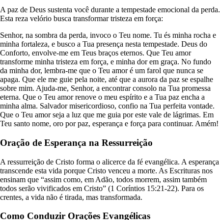
A paz de Deus sustenta você durante a tempestade emocional da perda.
Esta reza velório busca transformar tristeza em força:
Senhor, na sombra da perda, invoco o Teu nome. Tu és minha rocha e
minha fortaleza, e busco a Tua presença nesta tempestade. Deus do
Conforto, envolve-me em Teus braços eternos. Que Teu amor
transforme minha tristeza em força, e minha dor em graça. No fundo
da minha dor, lembra-me que o Teu amor é um farol que nunca se
apaga. Que ele me guie pela noite, até que a aurora da paz se espalhe
sobre mim. Ajuda-me, Senhor, a encontrar consolo na Tua promessa
eterna. Que o Teu amor renove o meu espírito e a Tua paz encha a
minha alma. Salvador misericordioso, confio na Tua perfeita vontade.
Que o Teu amor seja a luz que me guia por este vale de lágrimas. Em
Teu santo nome, oro por paz, esperança e força para continuar. Amém!
Oração de Esperança na Ressurreição
A ressurreição de Cristo forma o alicerce da fé evangélica. A esperança
transcende esta vida porque Cristo venceu a morte. As Escrituras nos
ensinam que “assim como, em Adão, todos morrem, assim também
todos serão vivificados em Cristo” (1 Coríntios 15:21-22). Para os
crentes, a vida não é tirada, mas transformada.
Como Conduzir Orações Evangélicas