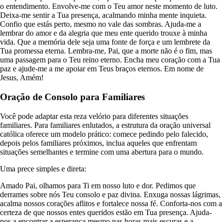
o entendimento. Envolve-me com o Teu amor neste momento de luto.
Deixa-me sentir a Tua presença, acalmando minha mente inquieta.
Confio que estás perto, mesmo no vale das sombras. Ajuda-me a
lembrar do amor e da alegria que meu ente querido trouxe à minha
vida. Que a memória dele seja uma fonte de força e um lembrete da
Tua promessa eterna. Lembra-me, Pai, que a morte não é o fim, mas
uma passagem para o Teu reino eterno. Encha meu coração com a Tua
paz e ajude-me a me apoiar em Teus braços eternos. Em nome de
Jesus, Amém!
Oração de Consolo para Familiares
Você pode adaptar esta reza velório para diferentes situações
familiares. Para familiares enlutados, a estrutura da oração universal
católica oferece um modelo prático: comece pedindo pelo falecido,
depois pelos familiares próximos, inclua aqueles que enfrentam
situações semelhantes e termine com uma abertura para o mundo.
Uma prece simples e direta:
Amado Pai, olhamos para Ti em nosso luto e dor. Pedimos que
derrames sobre nós Teu consolo e paz divina. Enxuga nossas lágrimas,
acalma nossos corações aflitos e fortalece nossa fé. Conforta-nos com a
certeza de que nossos entes queridos estão em Tua presença. Ajuda-
nos a encontrar a esperança mesmo nas horas mais escuras e a