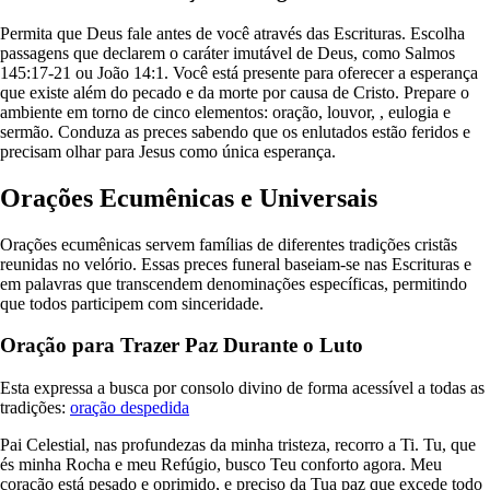
Permita que Deus fale antes de você através das Escrituras. Escolha
passagens que declarem o caráter imutável de Deus, como Salmos
145:17-21 ou João 14:1. Você está presente para oferecer a esperança
que existe além do pecado e da morte por causa de Cristo. Prepare o
ambiente em torno de cinco elementos: oração, louvor, , eulogia e
sermão. Conduza as preces sabendo que os enlutados estão feridos e
precisam olhar para Jesus como única esperança.
Orações Ecumênicas e Universais
Orações ecumênicas servem famílias de diferentes tradições cristãs
reunidas no velório. Essas preces funeral baseiam-se nas Escrituras e
em palavras que transcendem denominações específicas, permitindo
que todos participem com sinceridade.
Oração para Trazer Paz Durante o Luto
Esta expressa a busca por consolo divino de forma acessível a todas as
tradições:
oração despedida
Pai Celestial, nas profundezas da minha tristeza, recorro a Ti. Tu, que
és minha Rocha e meu Refúgio, busco Teu conforto agora. Meu
coração está pesado e oprimido, e preciso da Tua paz que excede todo