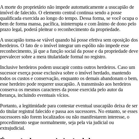
A morte do proprietário não impede automaticamente a usucapião de
imóvel de falecido. O elemento central continua sendo a posse
qualificada exercida ao longo do tempo. Dessa forma, se você ocupa o
bem de forma mansa, pacífica, ininterrupta e com ânimo de dono pelo
prazo legal, poderá pleitear o reconhecimento da propriedade.
A usucapião torna-se viável quando há posse efetiva sem oposição dos
herdeiros. O fato de o imóvel integrar um espólio não impede esse
reconhecimento, já que a função social da posse e da propriedade deve
prevalecer sobre a mera titularidade formal no registro.
Inclusive herdeiros podem usucapir contra outros herdeiros. Caso um
sucessor exerça posse exclusiva sobre o imóvel herdado, mantendo
todos os custos e conservação, enquanto os demais abandonam o bem,
esse herdeiro pode requerer usucapião. A transmissão aos herdeiros
conserva os mesmos caracteres da posse exercida pelo autor da
herança, incluindo eventuais vícios.
Portanto, a legitimidade para contestar eventual usucapião deixa de ser
do titular registral falecido e passa aos sucessores. No entanto, se esses
sucessores não forem localizados ou não manifestarem interesse, o
procedimento segue normalmente, seja pela via judicial ou
extrajudicial.