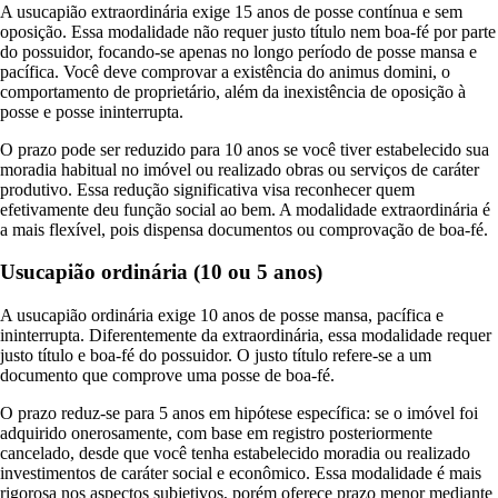
A usucapião extraordinária exige 15 anos de posse contínua e sem
oposição. Essa modalidade não requer justo título nem boa-fé por parte
do possuidor, focando-se apenas no longo período de posse mansa e
pacífica. Você deve comprovar a existência do animus domini, o
comportamento de proprietário, além da inexistência de oposição à
posse e posse ininterrupta.
O prazo pode ser reduzido para 10 anos se você tiver estabelecido sua
moradia habitual no imóvel ou realizado obras ou serviços de caráter
produtivo. Essa redução significativa visa reconhecer quem
efetivamente deu função social ao bem. A modalidade extraordinária é
a mais flexível, pois dispensa documentos ou comprovação de boa-fé.
Usucapião ordinária (10 ou 5 anos)
A usucapião ordinária exige 10 anos de posse mansa, pacífica e
ininterrupta. Diferentemente da extraordinária, essa modalidade requer
justo título e boa-fé do possuidor. O justo título refere-se a um
documento que comprove uma posse de boa-fé.
O prazo reduz-se para 5 anos em hipótese específica: se o imóvel foi
adquirido onerosamente, com base em registro posteriormente
cancelado, desde que você tenha estabelecido moradia ou realizado
investimentos de caráter social e econômico. Essa modalidade é mais
rigorosa nos aspectos subjetivos, porém oferece prazo menor mediante