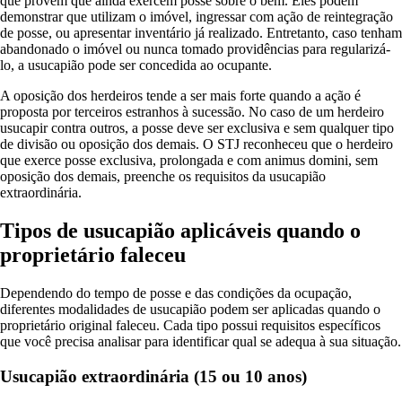
que provem que ainda exercem posse sobre o bem. Eles podem
demonstrar que utilizam o imóvel, ingressar com ação de reintegração
de posse, ou apresentar inventário já realizado. Entretanto, caso tenham
abandonado o imóvel ou nunca tomado providências para regularizá-
lo, a usucapião pode ser concedida ao ocupante.
A oposição dos herdeiros tende a ser mais forte quando a ação é
proposta por terceiros estranhos à sucessão. No caso de um herdeiro
usucapir contra outros, a posse deve ser exclusiva e sem qualquer tipo
de divisão ou oposição dos demais. O STJ reconheceu que o herdeiro
que exerce posse exclusiva, prolongada e com animus domini, sem
oposição dos demais, preenche os requisitos da usucapião
extraordinária.
Tipos de usucapião aplicáveis quando o
proprietário faleceu
Dependendo do tempo de posse e das condições da ocupação,
diferentes modalidades de usucapião podem ser aplicadas quando o
proprietário original faleceu. Cada tipo possui requisitos específicos
que você precisa analisar para identificar qual se adequa à sua situação.
Usucapião extraordinária (15 ou 10 anos)