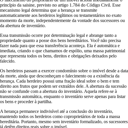
princípio da saisine, previsto no artigo 1.784 do Código Civil. Esse
mecanismo legal determina que a herança se transmite
automaticamente aos herdeiros legítimos ou testamentários no exato
momento da morte, independentemente da vontade dos sucessores ou
da abertura de inventário.
Essa transmissão ocorre por determinação legal e abrange tanto a
propriedade quanto a posse dos bens hereditários. Você não precisa
fazer nada para que essa transferência aconteça. Ela é automática e
imediata, criando o que chamamos de espólio, uma massa patrimonial
que representa todos os bens, direitos e obrigações deixados pelo
falecido.
Os herdeiros passam a exercer condomínio sobre o imóvel desde a data
da morte, ainda que desconheçam o falecimento ou a existência da
herança. Cada herdeiro possui uma fração ideal sobre o bem e tem
direito aos frutos que podem ser extraídos dele. A abertura da sucessão
não se confunde com a abertura do inventário. Aquela refere-se à
transmissão automática, enquanto o inventário serve apenas para listar
os bens e proceder à partilha.
A herança permanece indivisível até a conclusão do inventário,
mantendo todos os herdeiros como coproprietários de toda a massa
hereditária. Portanto, mesmo sem inventário formalizado, os sucessores
já detêm direitos reais sobre o imóvel.